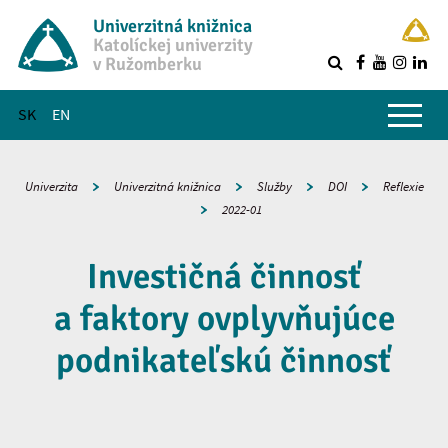
Univerzitná knižnica
Katolíckej univerzity
v Ružomberku
R
Hlavné menu
SK
EN
Univerzita
Univerzitná knižnica
Služby
DOI
Reflexie
2022-01
Investičná činnosť
a faktory ovplyvňujúce
podnikateľskú činnosť