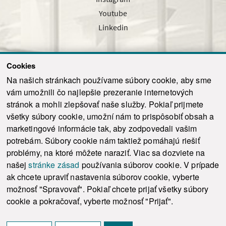
Youtube
Linkedin
Cookies
Sledujte nás cez náš pravidelný newsletter
Na našich stránkach používame súbory cookie, aby sme
vám umožnili čo najlepšie prezeranie internetových
stránok a mohli zlepšovať naše služby. Pokiaľ prijmete
všetky súbory cookie, umožní nám to prispôsobiť obsah a
marketingové informácie tak, aby zodpovedali vašim
Odoslať
potrebám. Súbory cookie nám taktiež pomáhajú riešiť
problémy, na ktoré môžete naraziť. Viac sa dozviete na
našej
stránke zásad
používania súborov cookie. V prípade
© 2021-2026 ku.sk. Všetky práva vyhradené.
|
Ochrana osobných údajov
|
ak chcete upraviť nastavenia súborov cookie, vyberte
Vyhlásenie o prístupnosti
|
Admin
možnosť "Spravovať". Pokiaľ chcete prijať všetky súbory
This site is protected by reCAPTCHA and the Google
Privacy Policy
and
Terms of
cookie a pokračovať, vyberte možnosť "Prijať".
Service
apply.
Tvorba stránky WebCreators.sk
|
Webhosting
-
HostCreators