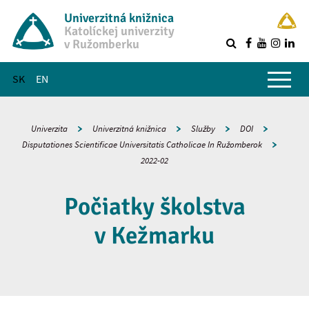
Univerzitná knižnica
Katolíckej univerzity
v Ružomberku
R
Hlavné menu
SK
EN
Univerzita
Univerzitná knižnica
Služby
DOI
Disputationes Scientificae Universitatis Catholicae In Ružomberok
2022-02
Počiatky školstva
v Kežmarku