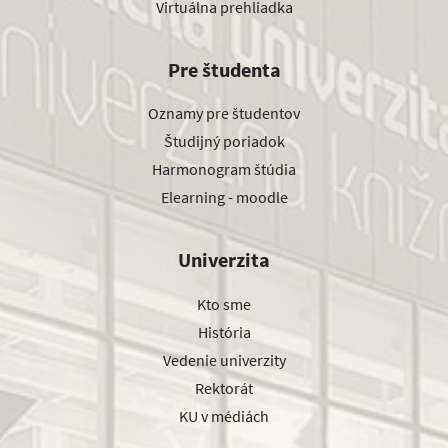
Virtuálna prehliadka
Pre študenta
Oznamy pre študentov
Študijný poriadok
Harmonogram štúdia
Elearning - moodle
Univerzita
Kto sme
História
Vedenie univerzity
Rektorát
KU v médiách