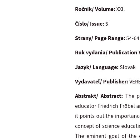
Ročník/ Volume:
XXI.
Číslo/ Issue:
5
Strany/ Page Range:
54-64
Rok vydania/ Publication 
Jazyk/ Language:
Slovak
Vydavateľ/ Publisher:
VERB
Abstrakt/ Abstract:
The pa
educator Friedrich Fröbel a
it points out the importan
concept of science educati
The eminent goal of the c