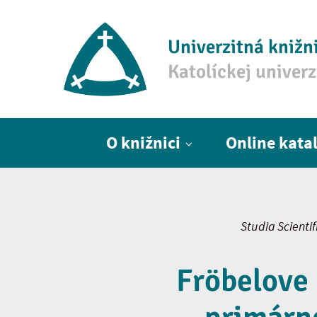
Univerzitná knižn
Katolíckej univer
Hlavné menu
O knižnici
Online kata
Studia Scienti
Fröbelove