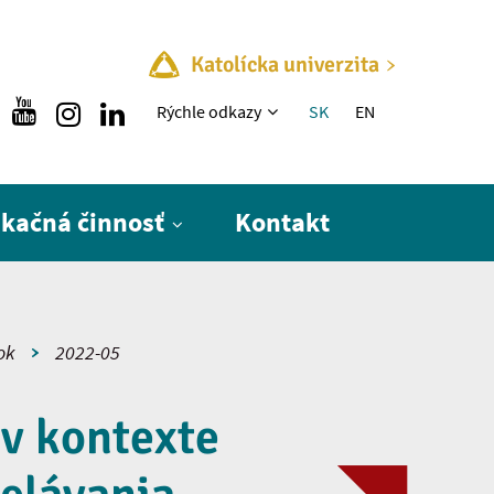
Katolícka univerzita
Rýchle menu
Rýchle odkazy
SK
EN
ikačná činnosť
Kontakt
ok
2022-05
v kontexte