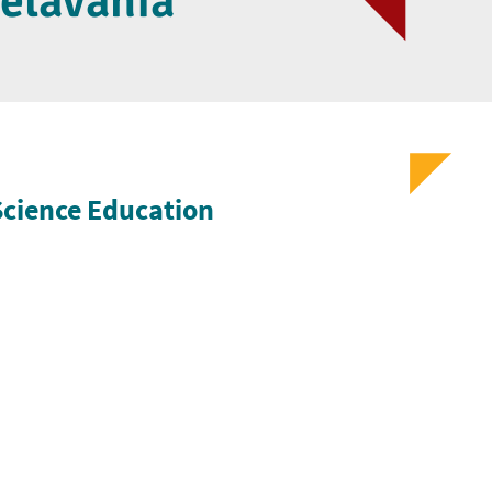
elávania
Science Education