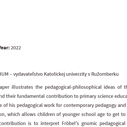
Year:
2022
UM – vydavateľstvo Katolíckej univerzity v Ružomberku
per illustrates the pedagogical-philosophical ideas of 
nd their fundamental contribution to primary science educati
ce of his pedagogical work for contemporary pedagogy and
on, which allows children of younger school age to get to 
ontribution is to interpret Fröbel's gnomic pedagogical