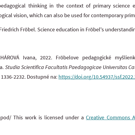
agogical thinking in the context of primary science ed
ogical vision, which can also be used for contemporary prim
Friedrich Fröbel. Science education in Fröbel's understandi
HÁROVÁ Ivana, 2022. Fröbelove pedagogické myšlienk
ia.
Studia Scientifica Facultatis Paedagogicae Universitas C
SSN 1336-2232. Dostupné na:
https://doi.org/10.54937/ssf.2022
 pod/ This work is licensed under a
Creative Commons Att