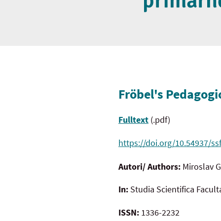
primárn
Fröbel's Pedagogi
Fulltext
(.pdf)
https://doi.org/10.54937/ss
Autori/ Authors:
Miroslav 
In:
Studia Scientifica Facul
ISSN:
1336-2232