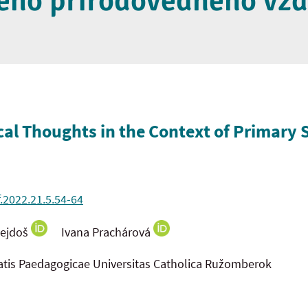
eho prírodovedného vzd
cal Thoughts in the Context of Primary 
f.2022.21.5.54-64
Gejdoš
Ivana Prachárová
tatis Paedagogicae Universitas Catholica Ružomberok