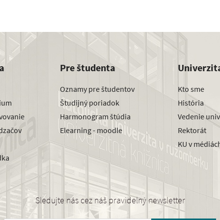
a
Pre študenta
Univerzit
Oznamy pre študentov
Kto sme
dium
Študijný poriadok
História
avovanie
Harmonogram štúdia
Vedenie univ
dzačov
Elearning - moodle
Rektorát
KU v médiác
dka
Sledujte nás cez náš pravidelný newsletter