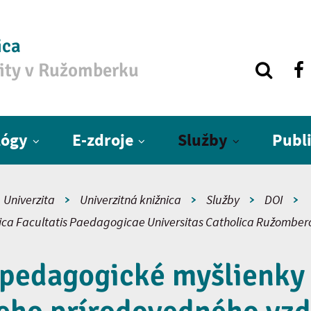
ica
zity v Ružomberku
lógy
E-zdroje
Služby
Publ
Univerzita
Univerzitná knižnica
Služby
DOI
fica Facultatis Paedagogicae Universitas Catholica Ružomber
 pedagogické myšlienky 