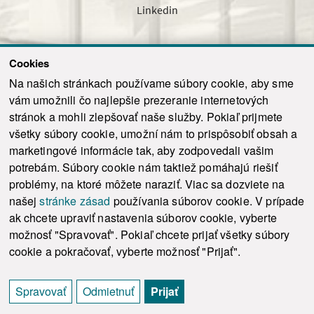
Linkedin
Cookies
Sledujte nás cez náš pravidelný newsletter
Na našich stránkach používame súbory cookie, aby sme
vám umožnili čo najlepšie prezeranie internetových
stránok a mohli zlepšovať naše služby. Pokiaľ prijmete
všetky súbory cookie, umožní nám to prispôsobiť obsah a
marketingové informácie tak, aby zodpovedali vašim
Odoslať
potrebám. Súbory cookie nám taktiež pomáhajú riešiť
problémy, na ktoré môžete naraziť. Viac sa dozviete na
našej
stránke zásad
používania súborov cookie. V prípade
© 2021-2026 ku.sk. Všetky práva vyhradené.
|
Ochrana osobných údajov
|
ak chcete upraviť nastavenia súborov cookie, vyberte
Vyhlásenie o prístupnosti
|
Admin
možnosť "Spravovať". Pokiaľ chcete prijať všetky súbory
This site is protected by reCAPTCHA and the Google
Privacy Policy
and
Terms of
cookie a pokračovať, vyberte možnosť "Prijať".
Service
apply.
Tvorba stránky WebCreators.sk
|
Webhosting
-
HostCreators
Spravovať
Odmietnuť
Prijať