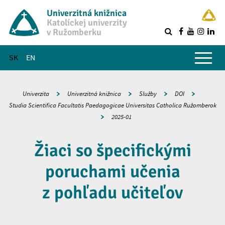
Univerzitná knižnica
Katolíckej univerzity
v Ružomberku
R
Hlavné menu
SK
EN
Univerzita
Univerzitná knižnica
Služby
DOI
Studia Scientifica Facultatis Paedagogicae Universitas Catholica Ružomberok
2025-01
Žiaci so špecifickými
poruchami učenia
z pohľadu učiteľov