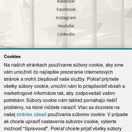
Kalendár
Facebook
Instagram
Youtube
Linkedin
Cookies
Sledujte nás cez náš pravidelný newsletter
Na našich stránkach používame súbory cookie, aby sme
vám umožnili čo najlepšie prezeranie internetových
stránok a mohli zlepšovať naše služby. Pokiaľ prijmete
všetky súbory cookie, umožní nám to prispôsobiť obsah a
marketingové informácie tak, aby zodpovedali vašim
Odoslať
potrebám. Súbory cookie nám taktiež pomáhajú riešiť
problémy, na ktoré môžete naraziť. Viac sa dozviete na
našej
stránke zásad
používania súborov cookie. V prípade
© 2021-2026 ku.sk. Všetky práva vyhradené.
|
Ochrana osobných údajov
|
ak chcete upraviť nastavenia súborov cookie, vyberte
Vyhlásenie o prístupnosti
|
Admin
možnosť "Spravovať". Pokiaľ chcete prijať všetky súbory
This site is protected by reCAPTCHA and the Google
Privacy Policy
and
Terms of