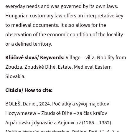
everyday needs and was governed by its own laws.
Hungarian customary law offers an interpretative key
to medieval documents. It also allows for the
observation of the economic condition of the locality
or a defined territory.
Kľúčové slová/ Keywords:
Village – villa. Nobility from
Zbudza. Zbudské Dlhé. Estate. Medieval Eastern
Slovakia.
Citácia/ How to cite:
BOLEŠ, Daniel, 2024. Počiatky a vývoj majetkov
Hozywmezew – Zbudské Dlhé – za čias kráľov
Arpádovskej dynastie a Anjouvcov (1268 – 1382).
Notitiæ historiæ ecclesiasticæ.
Online. Roč. 13, č. 2, s.