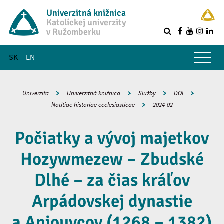
Univerzitná knižnica
Katolíckej univerzity
v Ružomberku
R
Hlavné menu
SK
EN
Univerzita
Univerzitná knižnica
Služby
DOI
Notitiae historiae ecclesiasticae
2024-02
Počiatky a vývoj majetkov
Hozywmezew – Zbudské
Dlhé – za čias kráľov
Arpádovskej dynastie
a Anjouvcov (1268 – 1382)