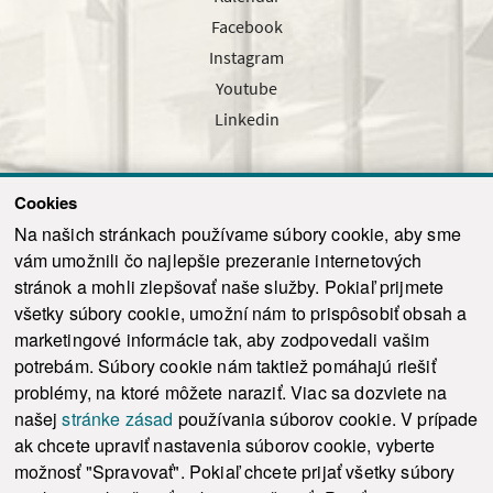
Facebook
Instagram
Youtube
Linkedin
Cookies
Sledujte nás cez náš pravidelný newsletter
Na našich stránkach používame súbory cookie, aby sme
vám umožnili čo najlepšie prezeranie internetových
stránok a mohli zlepšovať naše služby. Pokiaľ prijmete
všetky súbory cookie, umožní nám to prispôsobiť obsah a
marketingové informácie tak, aby zodpovedali vašim
Odoslať
potrebám. Súbory cookie nám taktiež pomáhajú riešiť
problémy, na ktoré môžete naraziť. Viac sa dozviete na
našej
stránke zásad
používania súborov cookie. V prípade
© 2021-2026 ku.sk. Všetky práva vyhradené.
|
Ochrana osobných údajov
|
ak chcete upraviť nastavenia súborov cookie, vyberte
Vyhlásenie o prístupnosti
|
Admin
možnosť "Spravovať". Pokiaľ chcete prijať všetky súbory
This site is protected by reCAPTCHA and the Google
Privacy Policy
and
Terms of