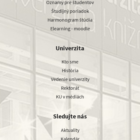
Oznamy pre študentov
Študijný poriadok
Harmonogram štúdia
Elearning - moodle
Univerzita
Kto sme
História
Vedenie univerzity
Rektorát
KU v médiách
Sledujte nás
Aktuality
Kalendár