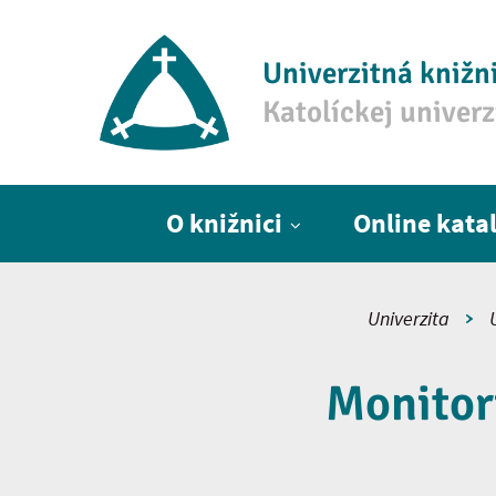
Univerzitná knižn
Katolíckej univer
Hlavné menu
O knižnici
Online kata
Univerzita
Monitor