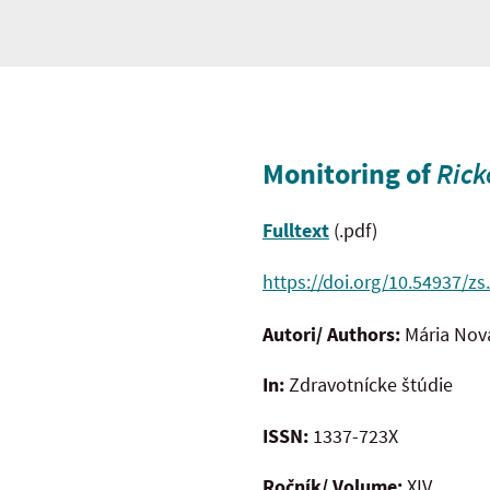
Monitoring of
Rick
Fulltext
(.pdf)
https://doi.org/10.54937/zs
Autori/ Authors:
Mária No
In:
Zdravotnícke štúdie
ISSN:
1337-723X
Ročník/ Volume:
XIV