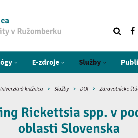
ica
zity v Ružomberku
lógy
E-zdroje
Služby
Publ
Univerzitná knižnica
Služby
DOI
Zdravotnícke štú
ing Rickettsia spp. v po
oblasti Slovenska