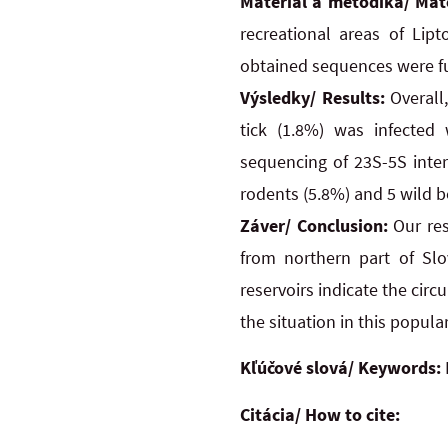
Materiál a metodika/ Mat
recreational areas of Lipt
obtained sequences were fu
Výsledky/ Results:
Overall,
tick (1.8%) was infected 
sequencing of 23S-5S inter
rodents (5.8%) and 5 wild bo
Záver/ Conclusion:
Our res
from northern part of Slo
reservoirs indicate the cir
the situation in this popula
Kľúčové slová/ Keywords:
Citácia/ How to cite: