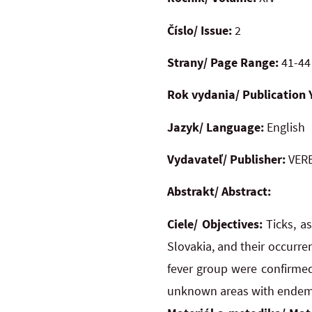
Číslo/ Issue:
2
Strany/ Page Range:
41-44
Rok vydania/ Publication 
Jazyk/ Language:
English
Vydavateľ/ Publisher:
VERB
Abstrakt/ Abstract:
Ciele/ Objectives:
Ticks, a
Slovakia, and their occurre
fever group were confirmed 
unknown areas with endemic 