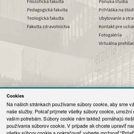
Filozofická fakulta
Ponuka štúdia
Pedagogická fakulta
Prihláška na štú
Teologická fakulta
Ubytovanie a str
Fakulta zdravotníctva
Kontakt pre uchá
Fotogaléria
Virtuálna prehlia
Cookies
Na našich stránkach používame súbory cookie, aby sme vám
naše služby. Pokiaľ prijmete všetky súbory cookie, umožní
© 2021-20
vašim potrebám. Súbory cookie nám taktiež pomáhajú riešiť
T
používania súborov cookie. V prípade ak chcete upraviť nas
všetky súbory cookie a pokračovať, vyberte možnosť "Prijať