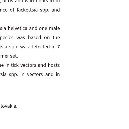
 birds and wild boars from
nce of Rickettsia spp. and
ttsia helvetica and one male
s species was based on the
tsia spp. was detected in 7
imer set.
ae in tick vectors and hosts
sia spp. in vectors and in
Slovakia.