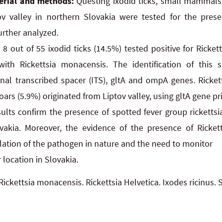
erial and methods:
Questing ixodid ticks, small mammals,
ov valley in northern Slovakia were tested for the prese
rther analyzed.
 8 out of 55 ixodid ticks (14.5%) tested positive for Ricke
with Rickettsia monacensis. The identification of thi
nal transcribed spacer (ITS), gltA and ompA genes. Ricket
ars (5.9%) originated from Liptov valley, using gltA gene pr
ults confirm the presence of spotted fever group rickettsi
vakia. Moreover, the evidence of the presence of Rickett
culation of the pathogen in nature and the need to monitor
r location in Slovakia.
Rickettsia monacensis. Rickettsia Helvetica. Ixodes ricinus. 