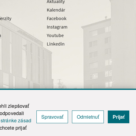
Aktuality
Kalendár
erzity
Facebook
Instagram
h
Youtube
Linkedin
hli zlepšovať
zodpovedali
Spravovať
Odmietnuť
Prijať
|
Admin
j
stránke zásad
y.
hcete prijať