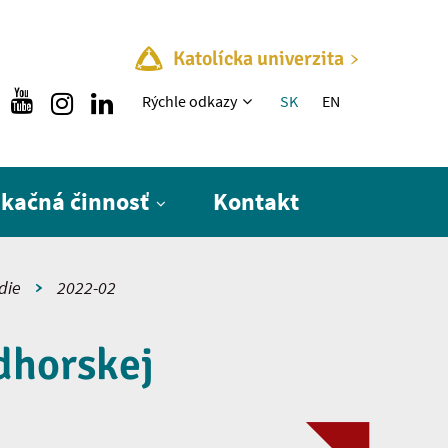
Katolícka univerzita
Rýchle menu
Rýchle odkazy
SK
EN
ikačná činnosť
Kontakt
die
2022-02
dhorskej