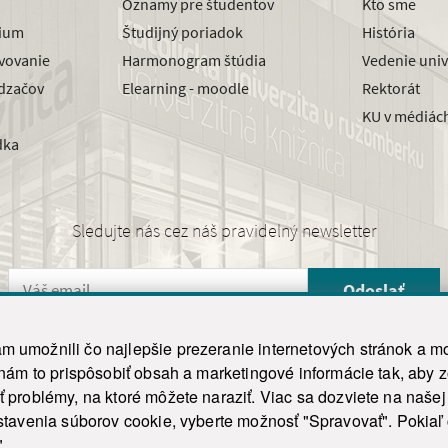
Oznamy pre študentov
Kto sme
dium
Študijný poriadok
História
avovanie
Harmonogram štúdia
Vedenie univ
dzačov
Elearning - moodle
Rektorát
KU v médiác
dka
Sledujte nás cez náš pravidelný newsletter
Odoslať
 umožnili čo najlepšie prezeranie internetových stránok a mo
 nám to prispôsobiť obsah a marketingové informácie tak, aby 
26 ku.sk. Všetky práva vyhradené.
|
Ochrana osobných údajov
|
Vyhlásenie o prístupnosti
 problémy, na ktoré môžete naraziť. Viac sa dozviete na naše
his site is protected by reCAPTCHA and the Google
Privacy Policy
and
Terms of Service
appl
tavenia súborov cookie, vyberte možnosť "Spravovať". Pokiaľ c
Tvorba stránky WebCreators.sk
|
Webhosting
-
HostCreators
".