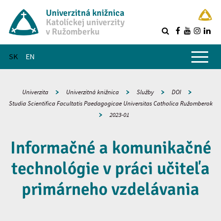
Univerzitná knižnica
Katolíckej univerzity
v Ružomberku
R
Hlavné menu
SK
EN
Univerzita
Univerzitná knižnica
Služby
DOI
Studia Scientifica Facultatis Paedagogicae Universitas Catholica Ružomberok
2023-01
Informačné a komunikačné
technológie v práci učiteľa
primárneho vzdelávania