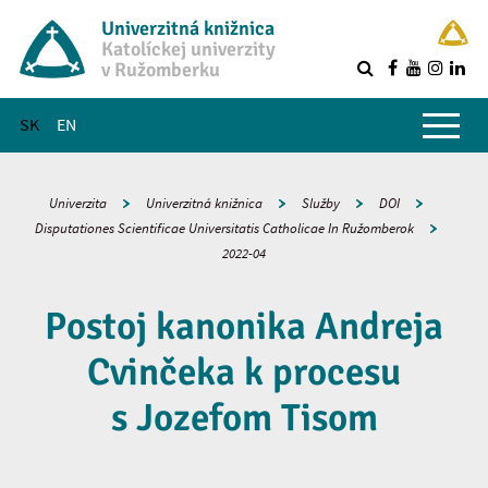
Univerzitná knižnica
Katolíckej univerzity
v Ružomberku
R
Hlavné menu
SK
EN
Univerzita
Univerzitná knižnica
Služby
DOI
Disputationes Scientificae Universitatis Catholicae In Ružomberok
2022-04
Postoj kanonika Andreja
Cvinčeka k procesu
s Jozefom Tisom