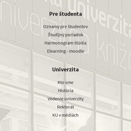
Pre študenta
Oznamy pre študentov
Študijný poriadok
Harmonogram štúdia
Elearning - moodle
Univerzita
Kto sme
História
Vedenie univerzity
Rektorát
KU v médiách