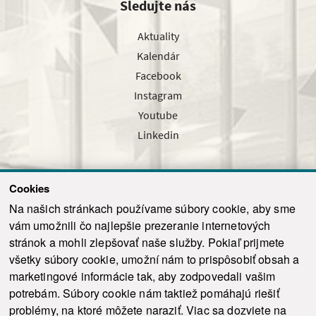
Sledujte nás
Aktuality
Kalendár
Facebook
Instagram
Youtube
Linkedin
Cookies
Sledujte nás cez náš pravidelný newsletter
Na našich stránkach používame súbory cookie, aby sme
vám umožnili čo najlepšie prezeranie internetových
stránok a mohli zlepšovať naše služby. Pokiaľ prijmete
všetky súbory cookie, umožní nám to prispôsobiť obsah a
marketingové informácie tak, aby zodpovedali vašim
Odoslať
potrebám. Súbory cookie nám taktiež pomáhajú riešiť
problémy, na ktoré môžete naraziť. Viac sa dozviete na