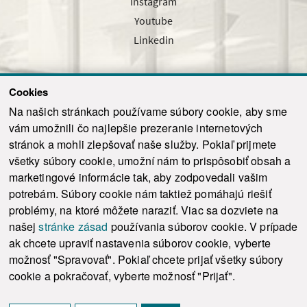
Instagram
Youtube
Linkedin
Cookies
Sledujte nás cez náš pravidelný newsletter
Na našich stránkach používame súbory cookie, aby sme
vám umožnili čo najlepšie prezeranie internetových
stránok a mohli zlepšovať naše služby. Pokiaľ prijmete
všetky súbory cookie, umožní nám to prispôsobiť obsah a
marketingové informácie tak, aby zodpovedali vašim
Odoslať
potrebám. Súbory cookie nám taktiež pomáhajú riešiť
problémy, na ktoré môžete naraziť. Viac sa dozviete na
našej
stránke zásad
používania súborov cookie. V prípade
© 2021-2026 ku.sk. Všetky práva vyhradené.
|
Ochrana osobných údajov
|
ak chcete upraviť nastavenia súborov cookie, vyberte
Vyhlásenie o prístupnosti
|
Admin
možnosť "Spravovať". Pokiaľ chcete prijať všetky súbory
This site is protected by reCAPTCHA and the Google
Privacy Policy
and
Terms of
cookie a pokračovať, vyberte možnosť "Prijať".
Service
apply.
Tvorba stránky WebCreators.sk
|
Webhosting
-
HostCreators