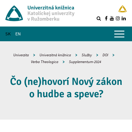
Univerzitná knižnica
Katolíckej univerzity
v Ružomberku
R
Hlavné menu
SK
EN
Univerzita
Univerzitná knižnica
Služby
DOI
Verba Theologica
Supplementum-2024
Čo (ne)hovorí Nový zákon
o hudbe a speve?