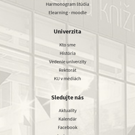
Harmonogram štúdia
Elearning - moodle
Univerzita
Kto sme
História
Vedenie univerzity
Rektorát
KU v médiách
Sledujte nás
Aktuality
Kalendár
Facebook