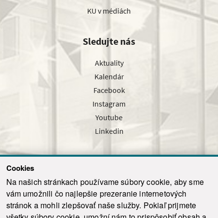
KU v médiách
Sledujte nás
Aktuality
Kalendár
Facebook
Instagram
Youtube
Linkedin
Cookies
Sledujte nás cez náš pravidelný newsletter
Na našich stránkach používame súbory cookie, aby sme
vám umožnili čo najlepšie prezeranie internetových
stránok a mohli zlepšovať naše služby. Pokiaľ prijmete
všetky súbory cookie, umožní nám to prispôsobiť obsah a