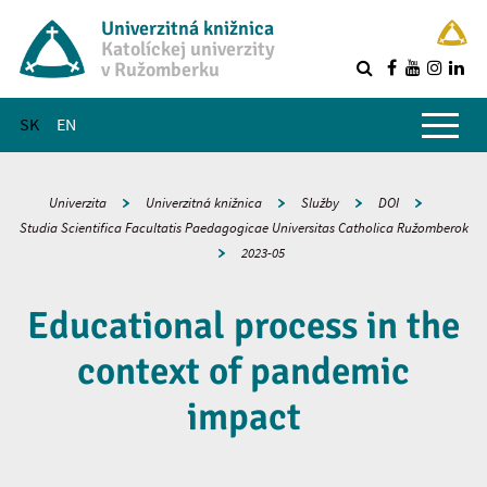
Univerzitná knižnica
Katolíckej univerzity
v Ružomberku
R
Hlavné menu
SK
EN
Univerzita
Univerzitná knižnica
Služby
DOI
Studia Scientifica Facultatis Paedagogicae Universitas Catholica Ružomberok
2023-05
Educational process in the
context of pandemic
impact