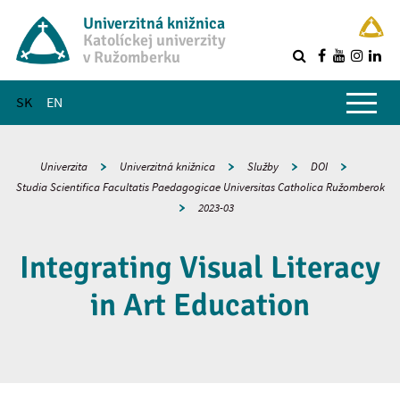
Univerzitná knižnica
Katolíckej univerzity
v Ružomberku
R
Hlavné menu
SK
EN
Univerzita
Univerzitná knižnica
Služby
DOI
Studia Scientifica Facultatis Paedagogicae Universitas Catholica Ružomberok
2023-03
Integrating Visual Literacy
in Art Education