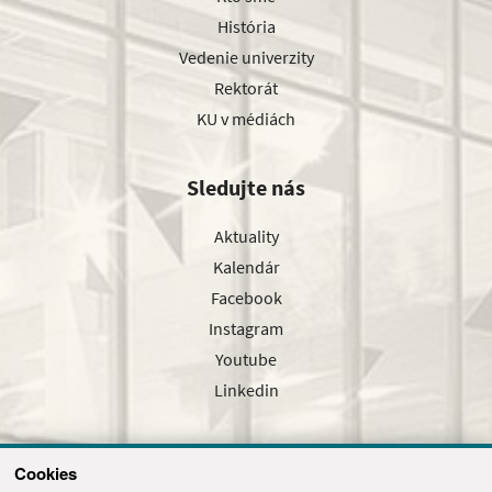
História
Vedenie univerzity
Rektorát
KU v médiách
Sledujte nás
Aktuality
Kalendár
Facebook
Instagram
Youtube
Linkedin
Cookies
Sledujte nás cez náš pravidelný newsletter