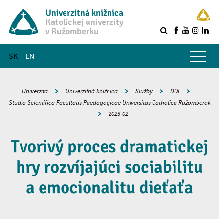
Univerzitná knižnica
Katolíckej univerzity
v Ružomberku
R
Hlavné menu
SK
EN
Univerzita
Univerzitná knižnica
Služby
DOI
Studia Scientifica Facultatis Paedagogicae Universitas Catholica Ružomberok
2023-02
Tvorivý proces dramatickej
hry rozvíjajúci sociabilitu
a emocionalitu dieťaťa