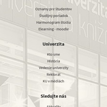
Oznamy pre študentov
Študijný poriadok
Harmonogram štúdia
Elearning - moodle
Univerzita
Kto sme
História
Vedenie univerzity
Rektorát
KU v médiách
Sledujte nás
Aktuality