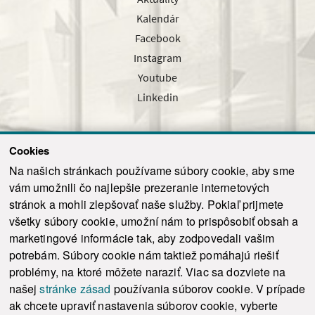
Kalendár
Facebook
Instagram
Youtube
Linkedin
Cookies
Sledujte nás cez náš pravidelný newsletter
Na našich stránkach používame súbory cookie, aby sme
vám umožnili čo najlepšie prezeranie internetových
stránok a mohli zlepšovať naše služby. Pokiaľ prijmete
všetky súbory cookie, umožní nám to prispôsobiť obsah a
marketingové informácie tak, aby zodpovedali vašim
Odoslať
potrebám. Súbory cookie nám taktiež pomáhajú riešiť
problémy, na ktoré môžete naraziť. Viac sa dozviete na
našej
stránke zásad
používania súborov cookie. V prípade
© 2021-2026 ku.sk. Všetky práva vyhradené.
|
Ochrana osobných údajov
|
ak chcete upraviť nastavenia súborov cookie, vyberte
Vyhlásenie o prístupnosti
|
Admin