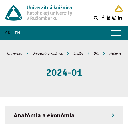
Univerzitná knižnica
Katolíckej univerzity
v Ružomberku
R
Hlavné menu
SK
EN
Univerzita
Univerzitná knižnica
Služby
DOI
Reflexie
2024-01
Anatómia a ekonómia