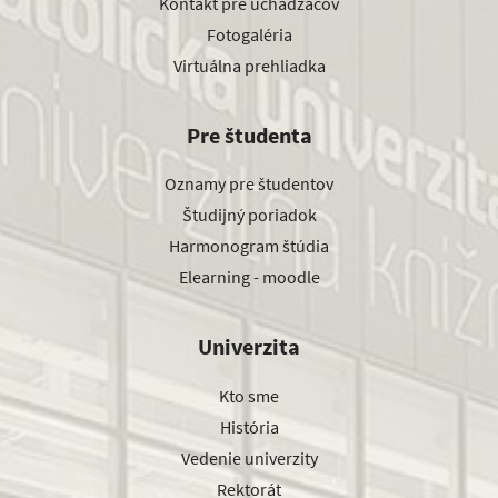
Kontakt pre uchádzačov
Fotogaléria
Virtuálna prehliadka
Pre študenta
Oznamy pre študentov
Študijný poriadok
Harmonogram štúdia
Elearning - moodle
Univerzita
Kto sme
História
Vedenie univerzity
Rektorát