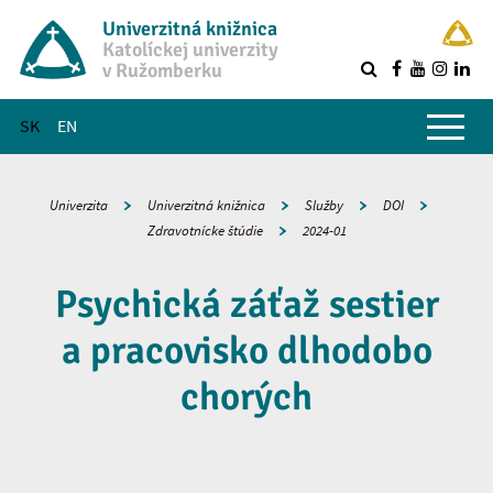
Univerzitná knižnica
Katolíckej univerzity
v Ružomberku
R
Hlavné menu
SK
EN
Univerzita
Univerzitná knižnica
Služby
DOI
Zdravotnícke štúdie
2024-01
Psychická záťaž sestier
a pracovisko dlhodobo
chorých