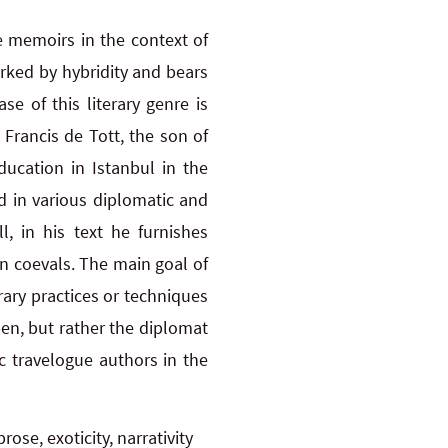
ue memoirs in the context of
arked by hybridity and bears
se of this literary genre is
Francis de Tott, the son of
ucation in Istanbul in the
ed in various diplomatic and
, in his text he furnishes
an coevals. The main goal of
erary practices or techniques
pen, but rather the diplomat
ic travelogue authors in the
ose, exoticity, narrativity