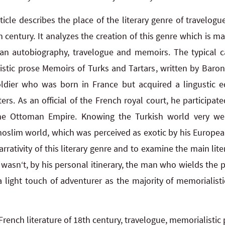
rticle describes the place of the literary genre of travelog
th century. It analyzes the creation of this genre which is m
f an autobiography, travelogue and memoirs. The typical ca
stic prose Memoirs of Turks and Tartars, written by Baron 
ldier who was born in France but acquired a lingustic ed
ers. As an official of the French royal court, he participat
e Ottoman Empire. Knowing the Turkish world very well
e moslim world, which was perceived as exotic by his Europe
narrativity of this literary genre and to examine the main lit
wasn‘t, by his personal itinerary, the man who wields the 
a light touch of adventurer as the majority of memorialist
French literature of 18th century, travelogue, memorialistic pr