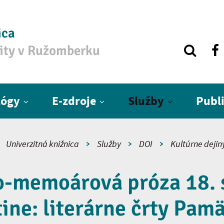
ica
zity v Ružomberku
lógy
E-zdroje
Služby
Publ
Univerzitná knižnica
Služby
DOI
Kultúrne dejin
o-memoárová próza 18. s
ine: literárne črty Pam