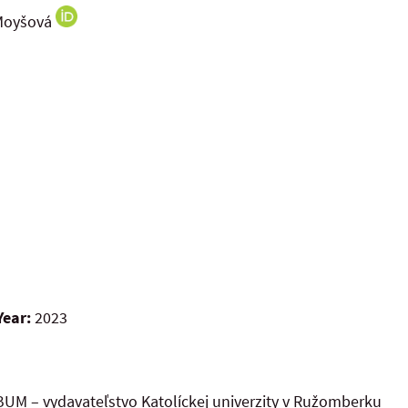
 Moyšová
Year:
2023
UM – vydavateľstvo Katolíckej univerzity v Ružomberku