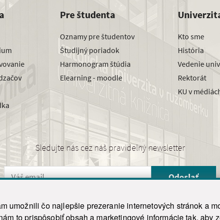
a
Pre študenta
Univerzit
Oznamy pre študentov
Kto sme
dium
Študijný poriadok
História
avovanie
Harmonogram štúdia
Vedenie univ
dzačov
Elearning - moodle
Rektorát
KU v médiác
dka
Sledujte nás cez náš pravidelný newsletter
Odoslať
 umožnili čo najlepšie prezeranie internetových stránok a mo
 nám to prispôsobiť obsah a marketingové informácie tak, aby 