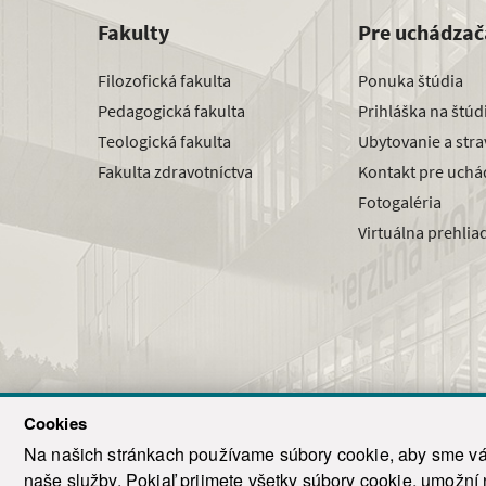
Fakulty
Pre uchádzač
Filozofická fakulta
Ponuka štúdia
Pedagogická fakulta
Prihláška na štú
Teologická fakulta
Ubytovanie a str
Fakulta zdravotníctva
Kontakt pre uchá
Fotogaléria
Virtuálna prehlia
Cookies
Na našich stránkach používame súbory cookie, aby sme vám
naše služby. Pokiaľ prijmete všetky súbory cookie, umožní