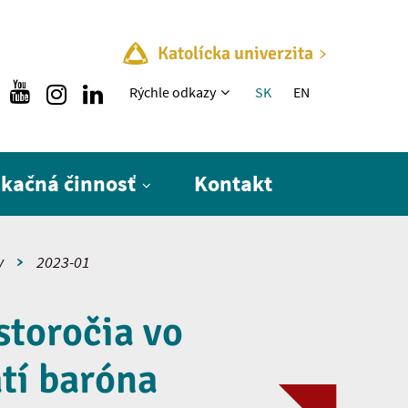
Katolícka univerzita
Rýchle menu
Rýchle odkazy
SK
EN
ikačná činnosť
Kontakt
y
2023-01
toročia vo
ätí baróna