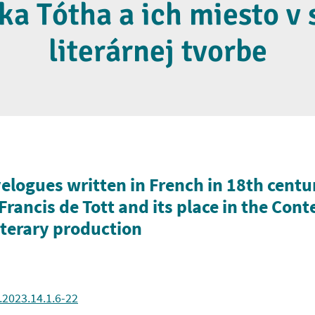
ka Tótha a ich miesto v
literárnej tvorbe
elogues written in French in 18th centu
rancis de Tott and its place in the Cont
iterary production
.2023.14.1.6-22