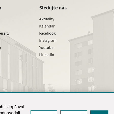
a
Sledujte nás
Aktuality
Kalendár
erzity
Facebook
Instagram
h
Youtube
Linkedin
hli zlepšovať
zodpovedali