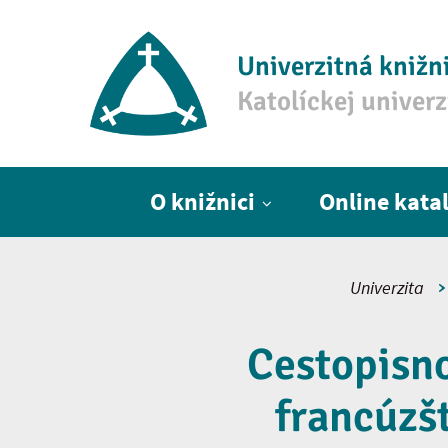
Univerzitná knižn
Katolíckej univer
Hlavné menu
O knižnici
Online kata
Univerzita
Cestopisn
francúzšt