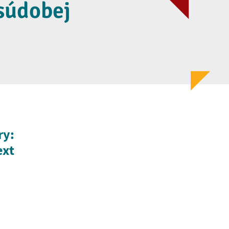
 súdobej
ry:
ext