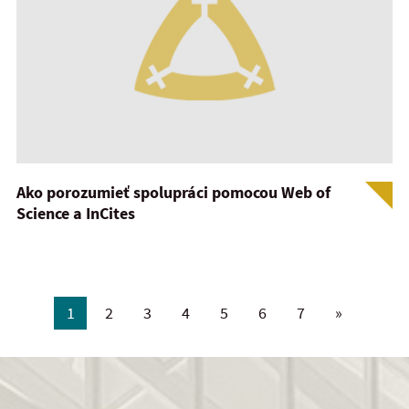
Ako porozumieť spolupráci pomocou Web of
Science a InCites
1
2
3
4
5
6
7
»