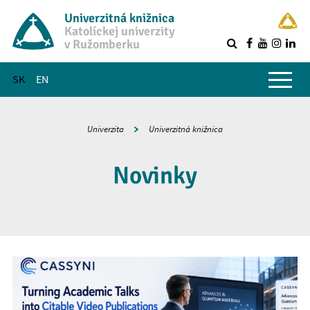
Univerzitná knižnica
Katolíckej univerzity
v Ružomberku
R
Hlavné menu
SK
EN
Univerzita
Univerzitná knižnica
Novinky