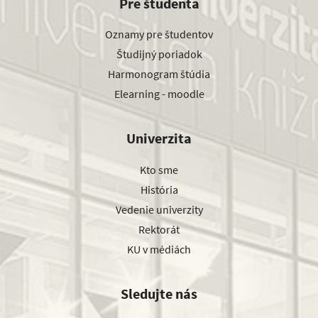
Pre študenta
Oznamy pre študentov
Študijný poriadok
Harmonogram štúdia
Elearning - moodle
Univerzita
Kto sme
História
Vedenie univerzity
Rektorát
KU v médiách
Sledujte nás