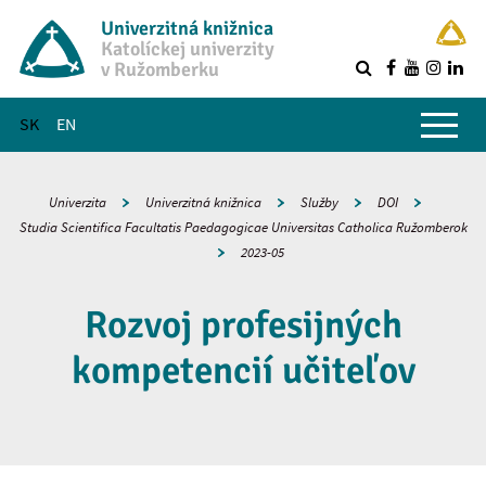
Univerzitná knižnica
Katolíckej univerzity
v Ružomberku
R
Hlavné menu
SK
EN
Univerzita
Univerzitná knižnica
Služby
DOI
Studia Scientifica Facultatis Paedagogicae Universitas Catholica Ružomberok
2023-05
Rozvoj profesijných
kompetencií učiteľov