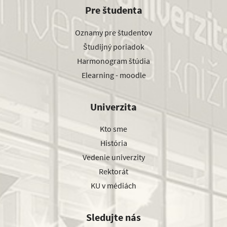
Pre študenta
Oznamy pre študentov
Študijný poriadok
Harmonogram štúdia
Elearning - moodle
Univerzita
Kto sme
História
Vedenie univerzity
Rektorát
KU v médiách
Sledujte nás