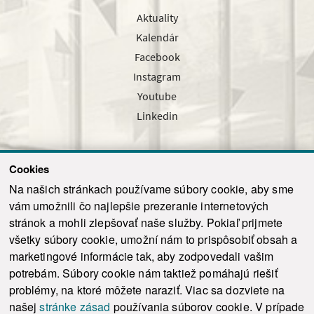
Aktuality
Kalendár
Facebook
Instagram
Youtube
Linkedin
Cookies
Sledujte nás cez náš pravidelný newsletter
Na našich stránkach používame súbory cookie, aby sme
vám umožnili čo najlepšie prezeranie internetových
stránok a mohli zlepšovať naše služby. Pokiaľ prijmete
všetky súbory cookie, umožní nám to prispôsobiť obsah a
marketingové informácie tak, aby zodpovedali vašim
Odoslať
potrebám. Súbory cookie nám taktiež pomáhajú riešiť
problémy, na ktoré môžete naraziť. Viac sa dozviete na
našej
stránke zásad
používania súborov cookie. V prípade