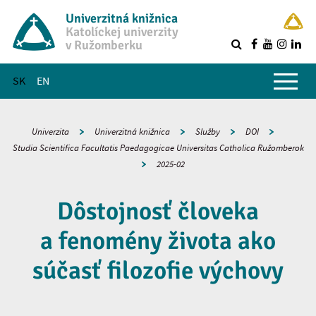
Univerzitná knižnica
Katolíckej univerzity
v Ružomberku
R
Hlavné menu
SK
EN
Univerzita
Univerzitná knižnica
Služby
DOI
Studia Scientifica Facultatis Paedagogicae Universitas Catholica Ružomberok
2025-02
Dôstojnosť človeka
a fenomény života ako
súčasť filozofie výchovy