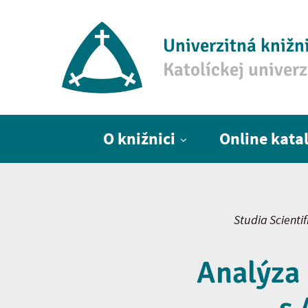
Univerzitná knižn
Katolíckej univer
Hlavné menu
O knižnici
Online kata
Studia Scienti
Analýza 