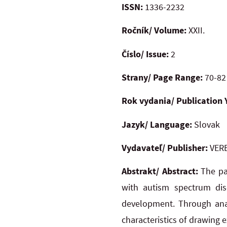
ISSN:
1336-2232
Ročník/ Volume:
XXII.
Číslo/ Issue:
2
Strany/ Page Range:
70-82
Rok vydania/ Publication 
Jazyk/ Language:
Slovak
Vydavateľ/ Publisher:
VERB
Abstrakt/ Abstract:
The pap
with autism spectrum diso
development. Through anal
characteristics of drawing 