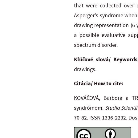
that were collected over 
Asperger's syndrome when h
drawing representation (6 
a possible evaluative sup
spectrum disorder.
Kľúčové slová/ Keywords
drawings.
Citácia/ How to cite:
KOVÁČOVÁ, Barbora a TRE
syndrómom.
Studia Scienti
70-82. ISSN 1336-2232. Do