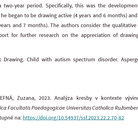
a two-year period. Specifically, this was the developmen
e began to be drawing active (4 years and 6 months) and 
years and 7 months). The authors consider the qualitativ
port for further research on the appreciation of drawin
:
Drawing. Child with autism spectrum disorder. Asperge
FNÁ, Zuzana, 2023. Analýza kresby v kontexte vývin
fica Facultatis Paedagogicae Universitas Catholica Ružomber
stupné na:
https://doi.org/10.54937/ssf.2023.22.2.70-82