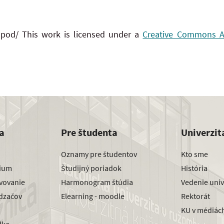
 pod/ This work is licensed under a
Creative Commons Att
a
Pre študenta
Univerzit
Oznamy pre študentov
Kto sme
dium
Študijný poriadok
História
avovanie
Harmonogram štúdia
Vedenie univ
dzačov
Elearning - moodle
Rektorát
KU v médiác