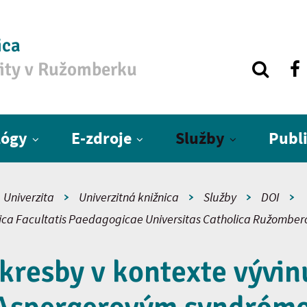
ica
zity v Ružomberku
lógy
E-zdroje
Služby
Publ
Univerzita
Univerzitná knižnica
Služby
DOI
fica Facultatis Paedagogicae Universitas Catholica Ružomber
kresby v kontexte vývin