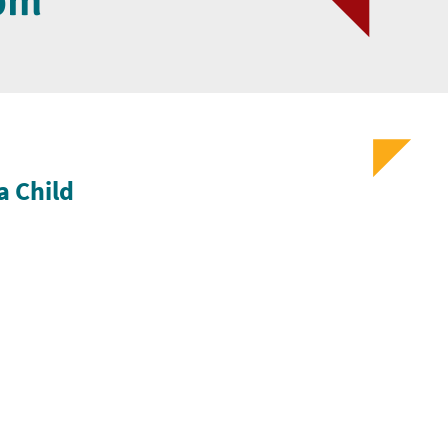
om
a Child