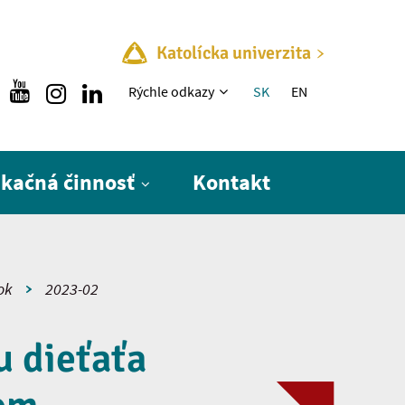
Katolícka univerzita
Rýchle menu
Rýchle odkazy
SK
EN
ikačná činnosť
Kontakt
ok
2023-02
u dieťaťa