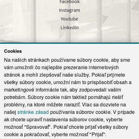
Facebook
Instagram
Youtube
Linkedin
Cookies
Sledujte nás cez náš pravidelný newsletter
Na našich stránkach používame súbory cookie, aby sme
vám umožnili čo najlepšie prezeranie internetových
stránok a mohli zlepšovať naše služby. Pokiaľ prijmete
všetky súbory cookie, umožní nám to prispôsobiť obsah a
marketingové informácie tak, aby zodpovedali vašim
Odoslať
potrebám. Súbory cookie nám taktiež pomáhajú riešiť
problémy, na ktoré môžete naraziť. Viac sa dozviete na
našej
stránke zásad
používania súborov cookie. V prípade
© 2021-2026 ku.sk. Všetky práva vyhradené.
|
Ochrana osobných údajov
|
ak chcete upraviť nastavenia súborov cookie, vyberte
Vyhlásenie o prístupnosti
|
Admin
možnosť "Spravovať". Pokiaľ chcete prijať všetky súbory
This site is protected by reCAPTCHA and the Google
Privacy Policy
and
Terms of
cookie a pokračovať, vyberte možnosť "Prijať".
Service
apply.