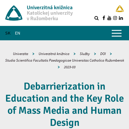
Univerzitná knižnica
Katolíckej univerzity
v Ružomberku
R
Hlavné menu
SK
EN
Univerzita
Univerzitná knižnica
Služby
DOI
Studia Scientifica Facultatis Paedagogicae Universitas Catholica Ružomberok
2023-03
Debarrierization in
Education and the Key Role
of Mass Media and Human
Design