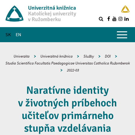
Univerzitná knižnica
Katolíckej univerzity
v Ružomberku
R
Hlavné menu
SK
EN
Univerzita
Univerzitná knižnica
Služby
DOI
Studia Scientifica Facultatis Paedagogicae Universitas Catholica Ružomberok
2022-03
Naratívne identity
v životných príbehoch
učiteľov primárneho
stupňa vzdelávania