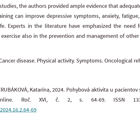
studies, the authors provided ample evidence that adequate
aining can improve depressive symptoms, anxiety, fatigue
life. Experts in the literature have emphasized the need 
ity exercise also in the prevention and management of other
Cancer disease. Physical activity. Symptoms. Oncological reh
UBÁKOVÁ, Katarína, 2024. Pohybová aktivita u pacientov
nline. Roč. XVI, č. 2, s. 64-69. ISSN 133
.2024.16.2.64-69