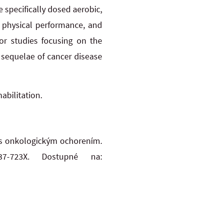
 specifically dosed aerobic,
, physical performance, and
for studies focusing on the
 sequelae of cancer disease
abilitation.
 s onkologickým ochorením.
7-723X. Dostupné na: