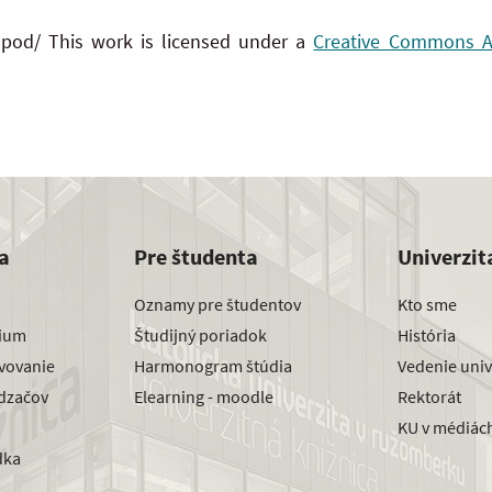
 pod/ This work is licensed under a
Creative Commons Att
a
Pre študenta
Univerzit
Oznamy pre študentov
Kto sme
dium
Študijný poriadok
História
avovanie
Harmonogram štúdia
Vedenie univ
dzačov
Elearning - moodle
Rektorát
KU v médiác
dka