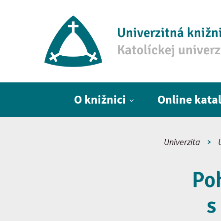
Univerzitná knižn
Katolíckej univer
Hlavné menu
O knižnici
Online kata
Univerzita
Poh
s