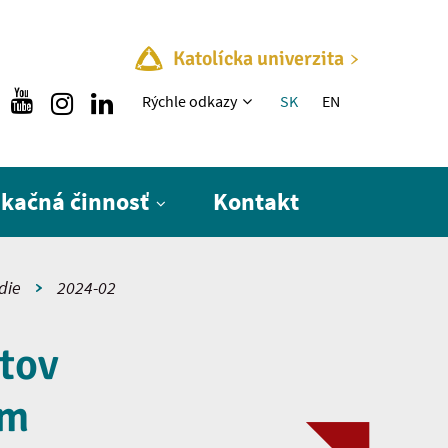
Katolícka univerzita
Rýchle menu
Rýchle odkazy
SK
EN
ikačná činnosť
Kontakt
die
2024-02
ntov
ím