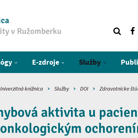
ica
zity v Ružomberku
lógy
E-zdroje
Služby
Publ
Univerzitná knižnica
Služby
DOI
Zdravotnícke štú
ybová aktivita u pacie
 onkologickým ochoren