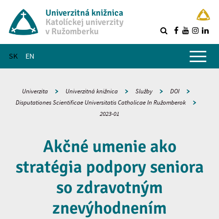
Univerzitná knižnica
Katolíckej univerzity
v Ružomberku
R
Hlavné menu
SK
EN
Univerzita
Univerzitná knižnica
Služby
DOI
Disputationes Scientificae Universitatis Catholicae In Ružomberok
2023-01
Akčné umenie ako
stratégia podpory seniora
so zdravotným
znevýhodnením