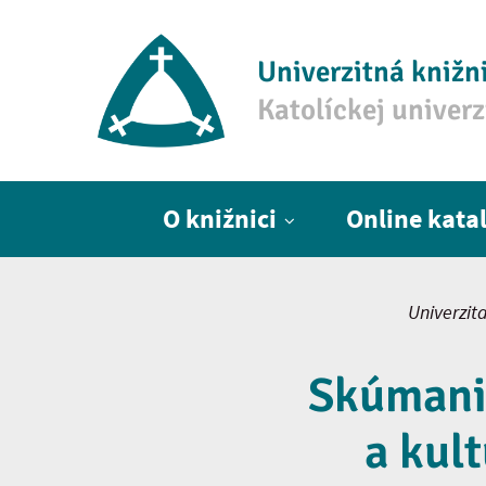
Univerzitná knižn
Katolíckej univer
Hlavné menu
O knižnici
Online kata
Univerzit
Skúmanie
a kult