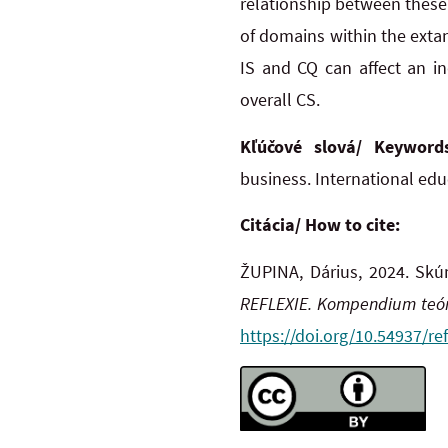
relationship between these 
of domains within the extant
IS and CQ can affect an in
overall CS.
Kľúčové slová/ Keywor
business. International edu
Citácia/ How to cite:
ŽUPINA, Dárius, 2024. Skúm
REFLEXIE. Kompendium teór
https://doi.org/10.54937/ref