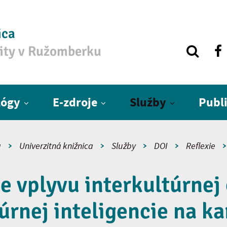
ica
zity v Ružomberku
lógy
E-zdroje
Služby
Publ
a
Univerzitná knižnica
Služby
DOI
Reflexie
 vplyvu interkultúrnej c
úrnej inteligencie na ka