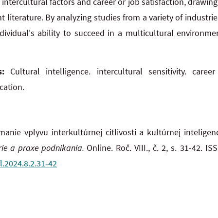
intercultural factors and career or job satisfaction, drawin
 literature. By analyzing studies from a variety of industrie
dividual's ability to succeed in a multicultural environmen
ds:
Cultural intelligence. intercultural sensitivity. career
cation.
anie vplyvu interkultúrnej citlivosti a kultúrnej inteligen
ie a praxe podnikania.
Online. Roč. VIII., č. 2, s. 31-42. 
l.2024.8.2.31-42