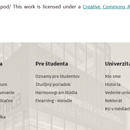
 pod/ This work is licensed under a
Creative Commons Att
a
Pre študenta
Univerzit
Oznamy pre študentov
Kto sme
dium
Študijný poriadok
História
avovanie
Harmonogram štúdia
Vedenie univ
dzačov
Elearning - moodle
Rektorát
KU v médiác
dka