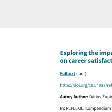
Exploring the impac
on career satisfac
Fulltext
(.pdf)
https://doi.org/10.54937/ref
Autor/ Author:
Dárius Župi
In:
REFLEXIE. Kompendium t