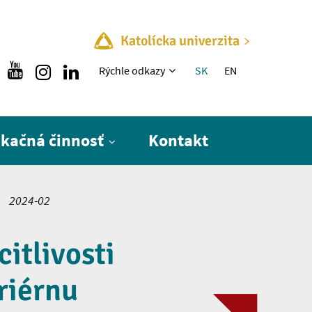
Katolícka univerzita
Rýchle menu
Rýchle odkazy
SK
EN
ikačná činnosť
Kontakt
2024-02
itlivosti
riérnu