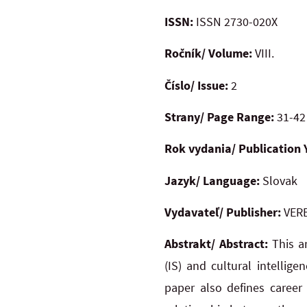
ISSN:
ISSN 2730-020X
Ročník/ Volume:
VIII.
Číslo/ Issue:
2
Strany/ Page Range:
31-42
Rok vydania/ Publication 
Jazyk/ Language:
Slovak
Vydavateľ/ Publisher:
VERB
Abstrakt/ Abstract:
This a
(IS) and cultural intellig
paper also defines career 