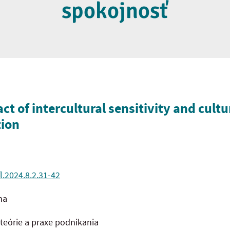
spokojnosť
t of intercultural sensitivity and cultur
tion
l.2024.8.2.31-42
na
eórie a praxe podnikania