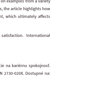
g on examples from a variety
s, the article highlights how
t, which ultimately affects
 satisfaction. International
cie na kariérnu spokojnosť.
ISSN 2730-020X. Dostupné na: