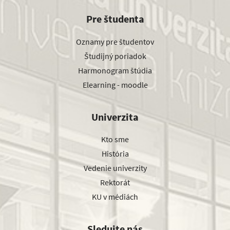
Pre študenta
Oznamy pre študentov
Študijný poriadok
Harmonogram štúdia
Elearning - moodle
Univerzita
Kto sme
História
Vedenie univerzity
Rektorát
KU v médiách
Sledujte nás