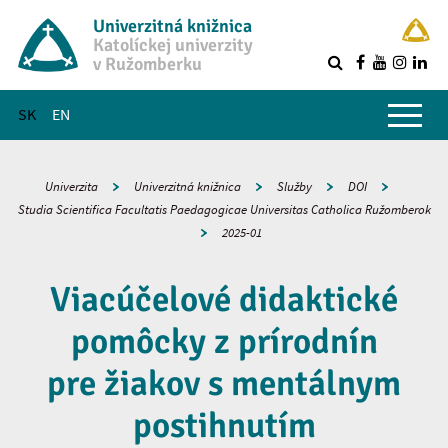
Univerzitná knižnica
Katolíckej univerzity
v Ružomberku
R
Hlavné menu
SK
EN
Univerzita
Univerzitná knižnica
Služby
DOI
Studia Scientifica Facultatis Paedagogicae Universitas Catholica Ružomberok
2025-01
Viacúčelové didaktické
pomôcky z prírodnín
pre žiakov s mentálnym
postihnutím