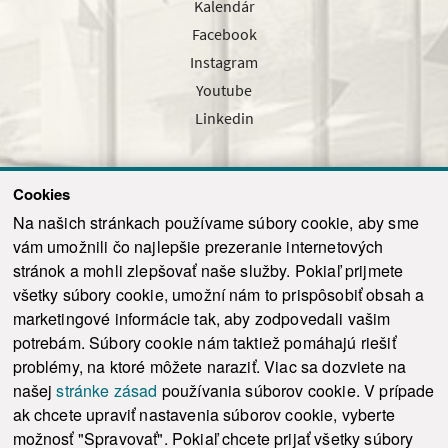
Kalendár
Facebook
Instagram
Youtube
Linkedin
Cookies
Sledujte nás cez náš pravidelný newsletter
Na našich stránkach používame súbory cookie, aby sme
vám umožnili čo najlepšie prezeranie internetových
stránok a mohli zlepšovať naše služby. Pokiaľ prijmete
všetky súbory cookie, umožní nám to prispôsobiť obsah a
marketingové informácie tak, aby zodpovedali vašim
Odoslať
potrebám. Súbory cookie nám taktiež pomáhajú riešiť
problémy, na ktoré môžete naraziť. Viac sa dozviete na
našej
stránke zásad
používania súborov cookie. V prípade
© 2021-2026 ku.sk. Všetky práva vyhradené.
|
Ochrana osobných údajov
|
ak chcete upraviť nastavenia súborov cookie, vyberte
Vyhlásenie o prístupnosti
|
Admin
možnosť "Spravovať". Pokiaľ chcete prijať všetky súbory
This site is protected by reCAPTCHA and the Google
Privacy Policy
and
Terms of