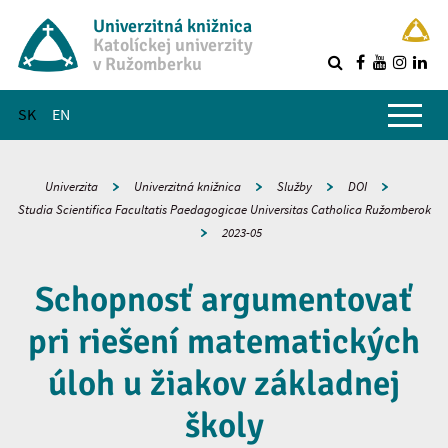
Univerzitná knižnica
Katolíckej univerzity
v Ružomberku
R
Hlavné menu
SK
EN
Univerzita
Univerzitná knižnica
Služby
DOI
Studia Scientifica Facultatis Paedagogicae Universitas Catholica Ružomberok
2023-05
Schopnosť argumentovať
pri riešení matematických
úloh u žiakov základnej
školy