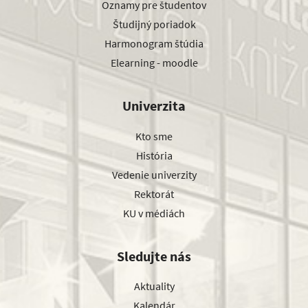
Oznamy pre študentov
Študijný poriadok
Harmonogram štúdia
Elearning - moodle
Univerzita
Kto sme
História
Vedenie univerzity
Rektorát
KU v médiách
Sledujte nás
Aktuality
Kalendár