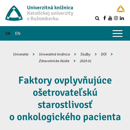
Univerzitná knižnica
Katolíckej univerzity
v Ružomberku
R
Hlavné menu
SK
EN
Univerzita
Univerzitná knižnica
Služby
DOI
Zdravotnícke štúdie
2023-01
Faktory ovplyvňujúce
ošetrovateľskú
starostlivosť
o onkologického pacienta