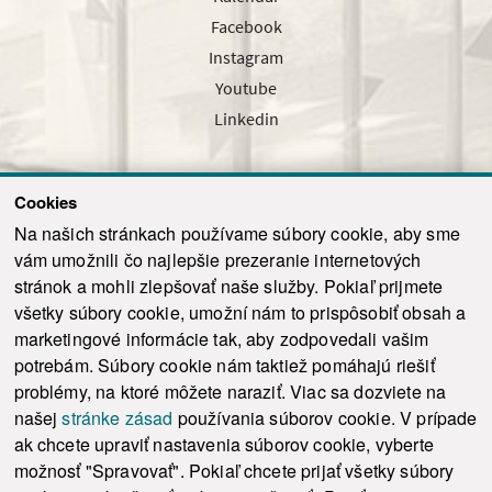
Facebook
Instagram
Youtube
Linkedin
Cookies
Sledujte nás cez náš pravidelný newsletter
Na našich stránkach používame súbory cookie, aby sme
vám umožnili čo najlepšie prezeranie internetových
stránok a mohli zlepšovať naše služby. Pokiaľ prijmete
všetky súbory cookie, umožní nám to prispôsobiť obsah a
marketingové informácie tak, aby zodpovedali vašim
Odoslať
potrebám. Súbory cookie nám taktiež pomáhajú riešiť
problémy, na ktoré môžete naraziť. Viac sa dozviete na
našej
stránke zásad
používania súborov cookie. V prípade
© 2021-2026 ku.sk. Všetky práva vyhradené.
|
Ochrana osobných údajov
|
ak chcete upraviť nastavenia súborov cookie, vyberte
Vyhlásenie o prístupnosti
|
Admin
možnosť "Spravovať". Pokiaľ chcete prijať všetky súbory
This site is protected by reCAPTCHA and the Google
Privacy Policy
and
Terms of