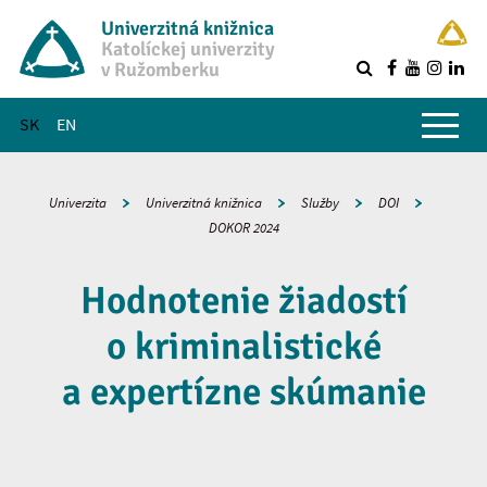
Univerzitná knižnica
Katolíckej univerzity
v Ružomberku
R
Hlavné menu
SK
EN
Univerzita
Univerzitná knižnica
Služby
DOI
DOKOR 2024
Hodnotenie žiadostí
o kriminalistické
a expertízne skúmanie