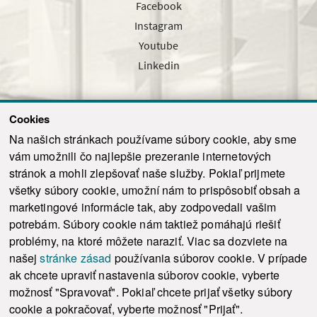
Facebook
Instagram
Youtube
Linkedin
Cookies
Sledujte nás cez náš pravidelný newsletter
Na našich stránkach používame súbory cookie, aby sme
vám umožnili čo najlepšie prezeranie internetových
stránok a mohli zlepšovať naše služby. Pokiaľ prijmete
všetky súbory cookie, umožní nám to prispôsobiť obsah a
marketingové informácie tak, aby zodpovedali vašim
Odoslať
potrebám. Súbory cookie nám taktiež pomáhajú riešiť
problémy, na ktoré môžete naraziť. Viac sa dozviete na
našej
stránke zásad
používania súborov cookie. V prípade
© 2021-2026 ku.sk. Všetky práva vyhradené.
|
Ochrana osobných údajov
|
ak chcete upraviť nastavenia súborov cookie, vyberte
Vyhlásenie o prístupnosti
|
Admin
možnosť "Spravovať". Pokiaľ chcete prijať všetky súbory
This site is protected by reCAPTCHA and the Google
Privacy Policy
and
Terms of
cookie a pokračovať, vyberte možnosť "Prijať".
Service
apply.