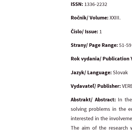
ISSN:
1336-2232
Ročník/ Volume:
XXIII.
Číslo/ Issue:
1
Strany/ Page Range:
51-59
Rok vydania/ Publication 
Jazyk/ Language:
Slovak
Vydavateľ/ Publisher:
VERB
Abstrakt/ Abstract:
In th
solving problems in the e
interested in the involveme
The aim of the research w