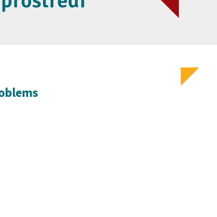
 prostredí
roblems