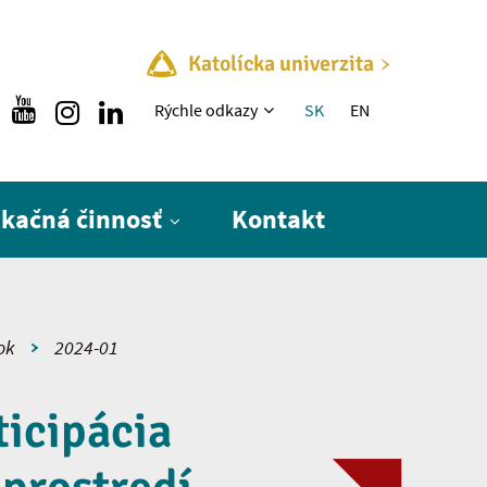
Katolícka univerzita
Rýchle menu
Rýchle odkazy
SK
EN
ikačná činnosť
Kontakt
ok
2024-01
ticipácia