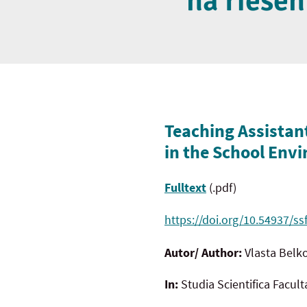
na riešen
Teaching Assistant
in the School Env
Fulltext
(.pdf)
https://doi.org/10.54937/ss
Autor/ Author:
Vlasta Belk
In:
Studia Scientifica Facul