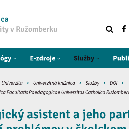
ica
zity v Ružomberku
lógy
E-zdroje
Služby
Publ
Univerzita
Univerzitná knižnica
Služby
DOI
fica Facultatis Paedagogicae Universitas Catholica Ružomber
cký asistent a jeho par