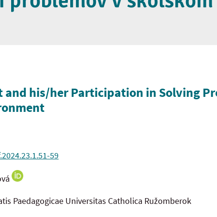
í problémov v školskom
 and his/her Participation in Solving P
ironment
f.2024.23.1.51-59
ová
tatis Paedagogicae Universitas Catholica Ružomberok