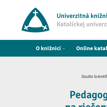
Univerzitná knižn
Katolíckej univer
Hlavné menu
O knižnici
Online kata
Studia Scienti
Pedagogi