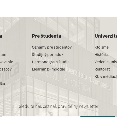
a
Pre študenta
Univerzit
Oznamy pre študentov
Kto sme
dium
Študijný poriadok
História
avovanie
Harmonogram štúdia
Vedenie univ
dzačov
Elearning - moodle
Rektorát
KU v médiác
dka
Sledujte nás cez náš pravidelný newsletter