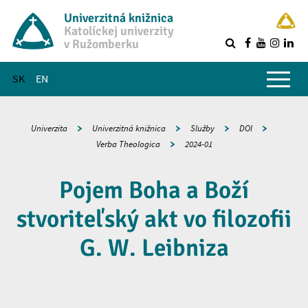
Univerzitná knižnica
Katolíckej univerzity
v Ružomberku
R
Hlavné menu
SK
EN
Univerzita
Univerzitná knižnica
Služby
DOI
Verba Theologica
2024-01
Pojem Boha a Boží
stvoriteľský akt vo filozofii
G. W. Leibniza