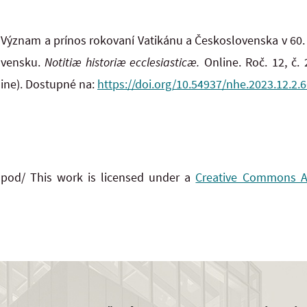
 Význam a prínos rokovaní Vatikánu a Československa v 60. r
lovensku.
Notitiæ historiæ ecclesiasticæ.
Online. Roč. 12, č. 
line). Dostupné na:
https://doi.org/10.54937/nhe.2023.12.2.
 pod/ This work is licensed under a
Creative Commons Att