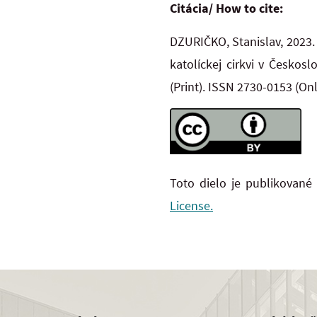
Citácia/ How to cite:
DZURIČKO, Stanislav, 2023.
katolíckej cirkvi v Českos
(Print). ISSN 2730-0153 (On
Toto dielo je publikované
License.