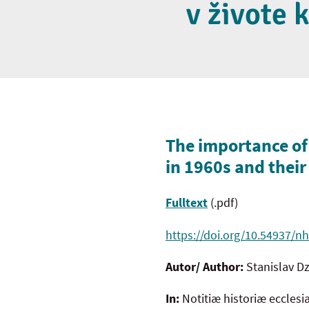
v živote 
The importance of
in 1960s and their
Fulltext
(.pdf)
https://doi.org/10.54937/nh
Autor/ Author:
Stanislav D
In:
Notitiæ historiæ ecclesi