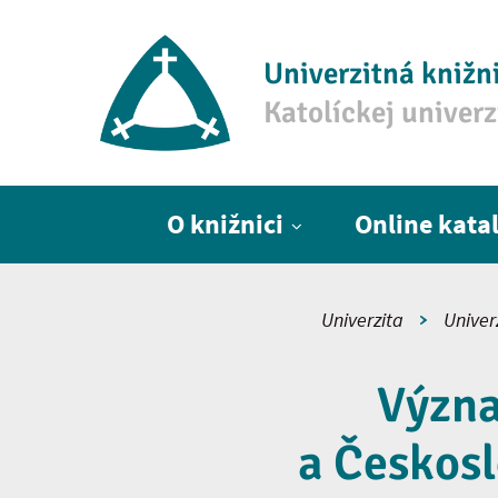
Univerzitná knižn
Katolíckej univer
Hlavné menu
O knižnici
Online kata
Univerzita
Univer
Význa
a Českosl