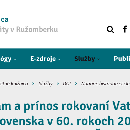
ica
zity v Ružomberku
lógy
E-zdroje
Služby
Publ
zitná knižnica
Služby
DOI
Notitiae historiae eccl
m a prínos rokovaní Va
ovenska v 60. rokoch 20