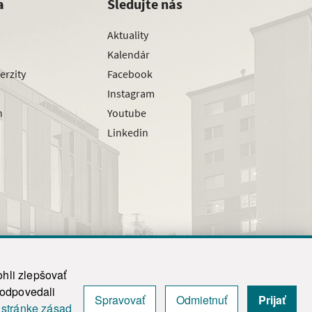
a
Sledujte nás
Aktuality
Kalendár
erzity
Facebook
Instagram
h
Youtube
Linkedin
hli zlepšovať
zodpovedali
Spravovať
Odmietnuť
Prijať
|
Admin
j
stránke zásad