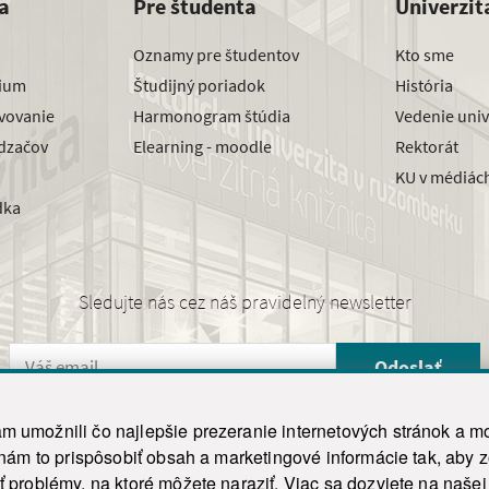
a
Pre študenta
Univerzit
Oznamy pre študentov
Kto sme
dium
Študijný poriadok
História
avovanie
Harmonogram štúdia
Vedenie univ
dzačov
Elearning - moodle
Rektorát
KU v médiác
dka
Sledujte nás cez náš pravidelný newsletter
Odoslať
 umožnili čo najlepšie prezeranie internetových stránok a mo
 nám to prispôsobiť obsah a marketingové informácie tak, aby 
26 ku.sk. Všetky práva vyhradené.
|
Ochrana osobných údajov
|
Vyhlásenie o prístupnosti
 problémy, na ktoré môžete naraziť. Viac sa dozviete na naše