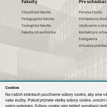
Fakulty
Pre uchádzač
Filozofická fakulta
Ponuka štúdia
Pedagogická fakulta
Prihláška na štú
Teologická fakulta
Ubytovanie a str
Fakulta zdravotníctva
Kontakt pre uchá
Fotogaléria
Virtuálna prehlia
Cookies
Na našich stránkach používame súbory cookie, aby sme vám
naše služby. Pokiaľ prijmete všetky súbory cookie, umožní
© 2021-20
vašim potrebám. Súbory cookie nám taktiež pomáhajú riešiť