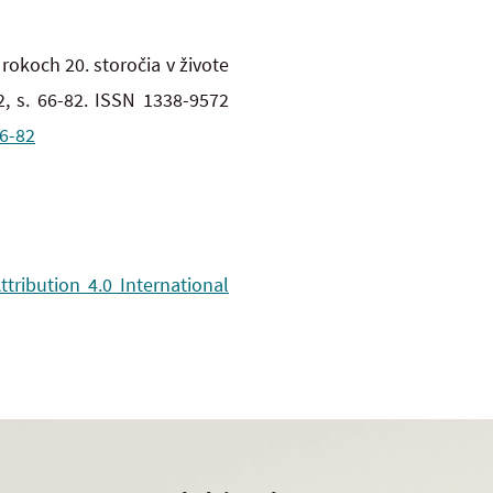
okoch 20. storočia v živote
2, s. 66-82. ISSN 1338-9572
66-82
ribution 4.0 International