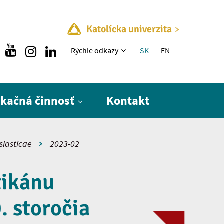
Katolícka univerzita
Rýchle menu
Rýchle odkazy
SK
EN
ikačná činnosť
Kontakt
esiasticae
2023-02
tikánu
. storočia