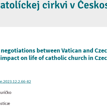
katolíckej cirkvi v Česk
 negotiations between Vatican and Cze
 impact on life of catholic church in Cz
e.2023.12.2.66-82
zuričko
asticæ