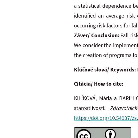
a statistical dependence bet
identified an average risk
occurring risk factors for fa
Záver/ Conclusion:
Fall ri
We consider the implementa
the creation of programs for
Kľúčové slová/ Keywords:
Citácia/ How to cite:
KILÍKOVÁ, Mária a BARILLO
starostlivosti.
Zdravotníc
https://doi.org/10.54937/zs