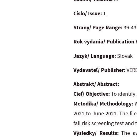
Číslo/ Issue:
1
Strany/ Page Range:
39-43
Rok vydania/ Publication 
Jazyk/ Language:
Slovak
Vydavateľ/ Publisher:
VERB
Abstrakt/ Abstract:
Cieľ/ Objective:
To identify 
Metodika/ Methodology:
W
2021 to June 2021. The fil
fall risk screening test and
Výsledky/ Results:
The ave