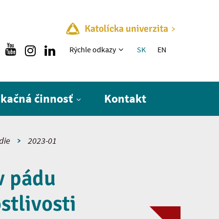
Katolícka univerzita
Rýchle menu
Rýchle odkazy
SK
EN
ikačná činnosť
Kontakt
die
2023-01
v pádu
stlivosti