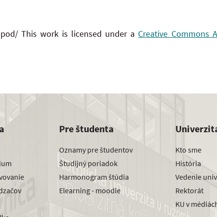
 pod/ This work is licensed under a
Creative Commons Att
a
Pre študenta
Univerzit
Oznamy pre študentov
Kto sme
dium
Študijný poriadok
História
avovanie
Harmonogram štúdia
Vedenie univ
dzačov
Elearning - moodle
Rektorát
KU v médiác