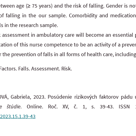
ween age (≥ 75 years) and the risk of falling. Gender is not 
 of falling in the our sample. Comorbidity and medicatio
lls in the research sample.
sk assessment in ambulatory care will become an essential 
tion of this nurse competence to be an activity of a preven
 the prevention of falls in all forms of health care, includin
Factors. Falls. Assessment. Risk.
VÁ, Gabriela, 2023. Posúdenie rizikových faktorov pádu
ke štúdie.
Online. Roč. XV, č. 1, s. 39-43. ISSN 
.2023.15.1.39-43