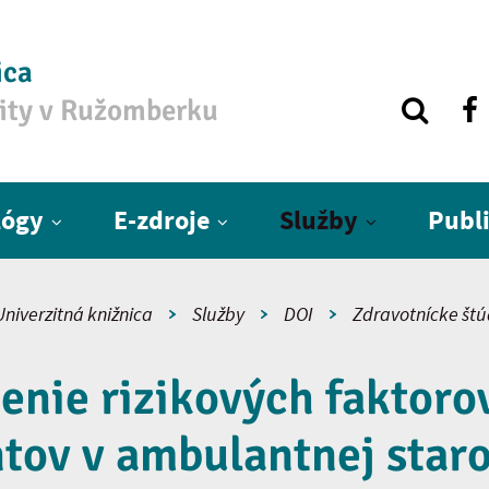
ica
zity v Ružomberku
lógy
E-zdroje
Služby
Publ
Univerzitná knižnica
Služby
DOI
Zdravotnícke štú
enie rizikových faktoro
tov v ambulantnej staro