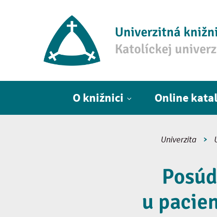
Univerzitná knižn
Katolíckej univer
Hlavné menu
O knižnici
Online kata
Univerzita
Posúd
u pacien