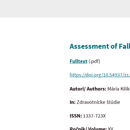
Assessment of Fall
Fulltext
(.pdf)
https://doi.org/10.54937/zs
Autori/ Authors:
Mária Kilí
In:
Zdravotnícke štúdie
ISSN:
1337-723X
Ročník/ Volume:
XV