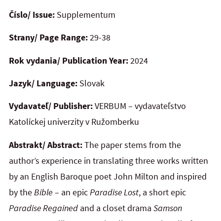
Číslo/ Issue:
Supplementum
Strany/ Page Range:
29-38
Rok vydania/ Publication Year:
2024
Jazyk/ Language:
Slovak
Vydavateľ/ Publisher:
VERBUM – vydavateľstvo
Katolíckej univerzity v Ružomberku
Abstrakt/ Abstract:
The paper stems from the
author’s experience in translating three works written
by an English Baroque poet John Milton and inspired
by the
Bible
– an epic
Paradise Lost
, a short epic
Paradise Regained
and a closet drama
Samson