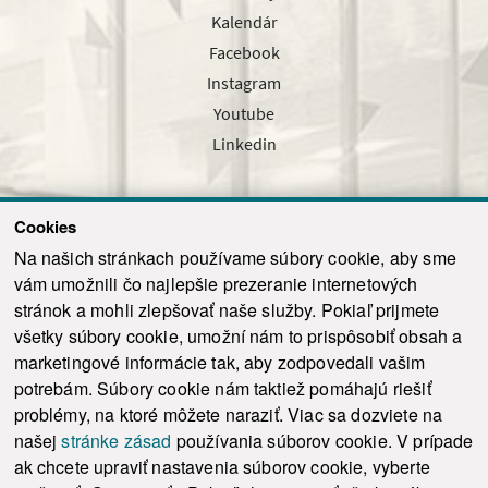
Kalendár
Facebook
Instagram
Youtube
Linkedin
Cookies
Sledujte nás cez náš pravidelný newsletter
Na našich stránkach používame súbory cookie, aby sme
vám umožnili čo najlepšie prezeranie internetových
stránok a mohli zlepšovať naše služby. Pokiaľ prijmete
všetky súbory cookie, umožní nám to prispôsobiť obsah a
marketingové informácie tak, aby zodpovedali vašim
Odoslať
potrebám. Súbory cookie nám taktiež pomáhajú riešiť
problémy, na ktoré môžete naraziť. Viac sa dozviete na
našej
stránke zásad
používania súborov cookie. V prípade
© 2021-2026 ku.sk. Všetky práva vyhradené.
|
Ochrana osobných údajov
|
ak chcete upraviť nastavenia súborov cookie, vyberte
Vyhlásenie o prístupnosti
|
Admin