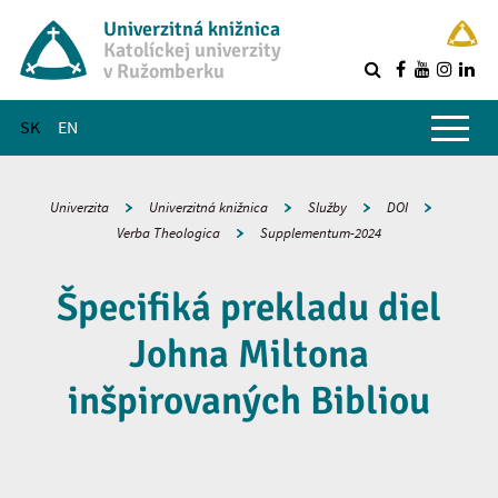
Univerzitná knižnica
Katolíckej univerzity
v Ružomberku
R
Hlavné menu
SK
EN
Univerzita
Univerzitná knižnica
Služby
DOI
Verba Theologica
Supplementum-2024
Špecifiká prekladu diel
Johna Miltona
inšpirovaných Bibliou