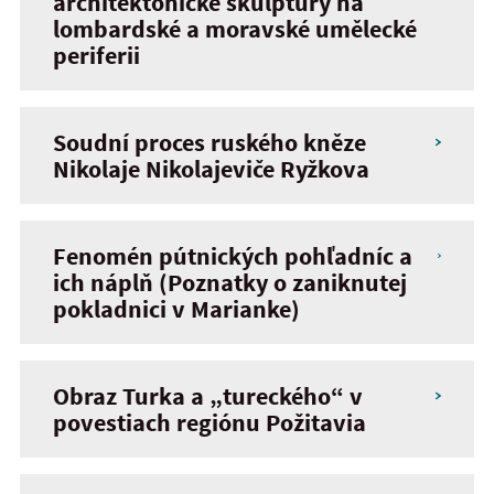
architektonické skulptury na
lombardské a moravské umělecké
periferii
Soudní proces ruského kněze
Nikolaje Nikolajeviče Ryžkova
Fenomén pútnických pohľadníc a
ich náplň (Poznatky o zaniknutej
pokladnici v Marianke)
Obraz Turka a „tureckého“ v
povestiach regiónu Požitavia