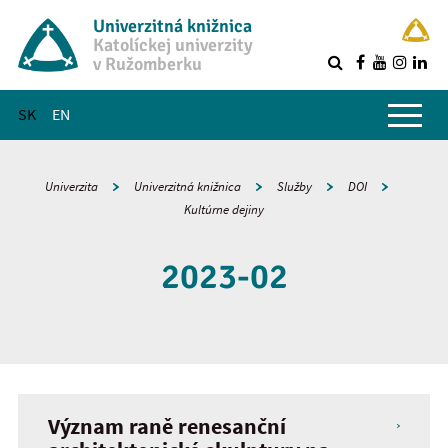
Univerzitná knižnica
Katolíckej univerzity
v Ružomberku
R
Hlavné menu
SK
EN
Univerzita
Univerzitná knižnica
Služby
DOI
Kultúrne dejiny
2023-02
Význam raně renesanční