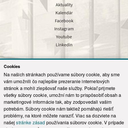
Aktuality
Kalendár
Facebook
Instagram
Youtube
Linkedin
Cookies
Sledujte nás cez náš pravidelný newsletter
Na našich stránkach používame súbory cookie, aby sme
vám umožnili čo najlepšie prezeranie internetových
stránok a mohli zlepšovať naše služby. Pokiaľ prijmete
všetky súbory cookie, umožní nám to prispôsobiť obsah a
marketingové informácie tak, aby zodpovedali vašim
Odoslať
potrebám. Súbory cookie nám taktiež pomáhajú riešiť
problémy, na ktoré môžete naraziť. Viac sa dozviete na
našej
stránke zásad
používania súborov cookie. V prípade
© 2021-2026 ku.sk. Všetky práva vyhradené.
|
Ochrana osobných údajov
|