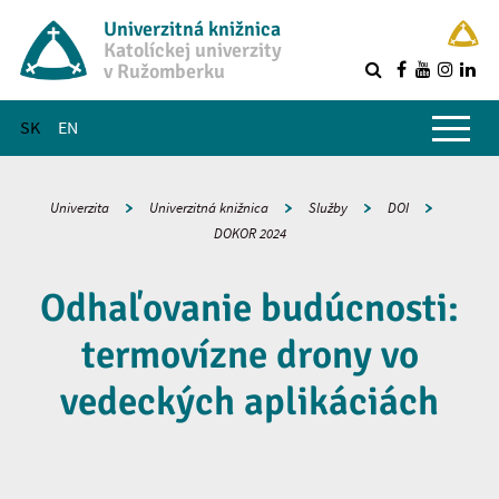
Univerzitná knižnica
Katolíckej univerzity
v Ružomberku
R
Hlavné menu
SK
EN
Univerzita
Univerzitná knižnica
Služby
DOI
DOKOR 2024
Odhaľovanie budúcnosti:
termovízne drony vo
vedeckých aplikáciách