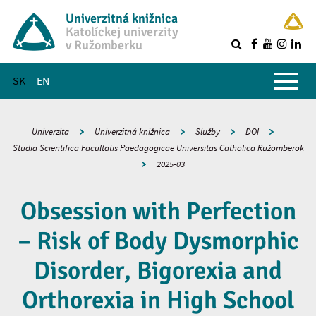
Univerzitná knižnica
Katolíckej univerzity
v Ružomberku
R
Hlavné menu
SK
EN
Univerzita
Univerzitná knižnica
Služby
DOI
Studia Scientifica Facultatis Paedagogicae Universitas Catholica Ružomberok
2025-03
Obsession with Perfection
– Risk of Body Dysmorphic
Disorder, Bigorexia and
Orthorexia in High School