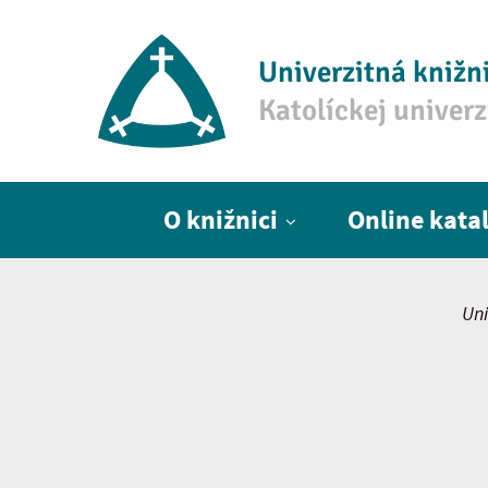
Univerzitná knižn
Katolíckej univer
Hlavné menu
O knižnici
Online kata
Uni