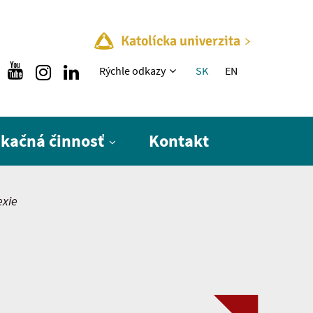
Katolícka univerzita
Rýchle menu
Rýchle odkazy
SK
EN
ikačná činnosť
Kontakt
exie