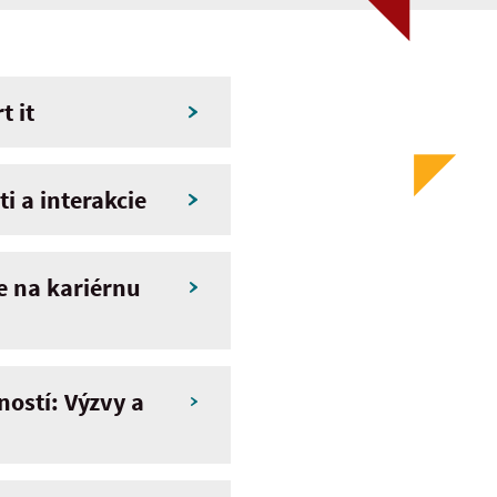
t it
i a interakcie
ie na kariérnu
ností: Výzvy a