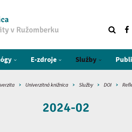
ica
zity v Ružomberku
lógy
E-zdroje
Služby
Publ
verzita
Univerzitná knižnica
Služby
DOI
Refl
2024-02