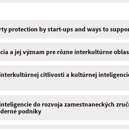
rty protection by start-ups and ways to suppor
cia a jej význam pre rôzne interkultúrne oblast
terkultúrnej citlivosti a kultúrnej inteligenc
 inteligencie do rozvoja zamestnaneckých zruč
moderné podniky