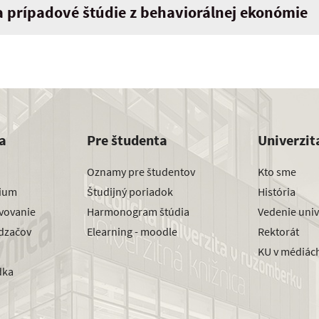
a prípadové štúdie z behaviorálnej ekonómie
a
Pre študenta
Univerzit
Oznamy pre študentov
Kto sme
dium
Študijný poriadok
História
avovanie
Harmonogram štúdia
Vedenie univ
dzačov
Elearning - moodle
Rektorát
KU v médiác
dka