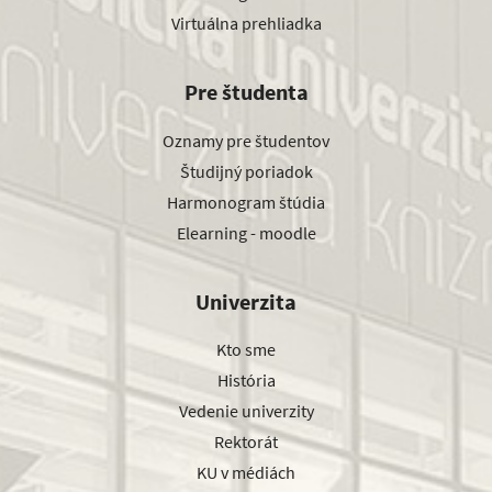
Virtuálna prehliadka
Pre študenta
Oznamy pre študentov
Študijný poriadok
Harmonogram štúdia
Elearning - moodle
Univerzita
Kto sme
História
Vedenie univerzity
Rektorát
KU v médiách