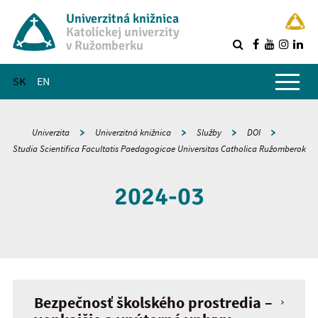
Univerzitná knižnica
Katolíckej univerzity
v Ružomberku
R
Hlavné menu
SK
EN
Univerzita
Univerzitná knižnica
Služby
DOI
Studia Scientifica Facultatis Paedagogicae Universitas Catholica Ružomberok
2024-03
Bezpečnosť školského prostredia –