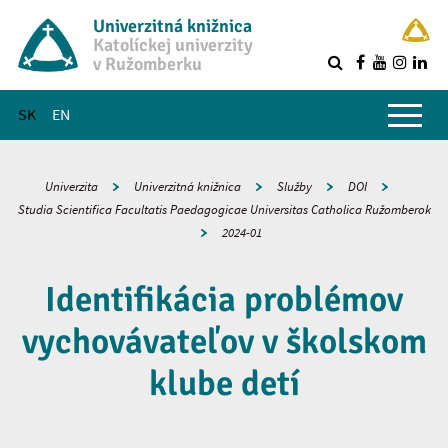
Univerzitná knižnica
Katolíckej univerzity
v Ružomberku
R
Hlavné menu
SK
EN
Univerzita
Univerzitná knižnica
Služby
DOI
Studia Scientifica Facultatis Paedagogicae Universitas Catholica Ružomberok
2024-01
Identifikácia problémov
vychovávateľov v školskom
klube detí