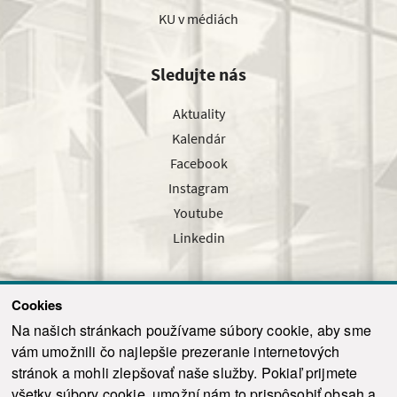
KU v médiách
Sledujte nás
Aktuality
Kalendár
Facebook
Instagram
Youtube
Linkedin
Cookies
Sledujte nás cez náš pravidelný newsletter
Na našich stránkach používame súbory cookie, aby sme
vám umožnili čo najlepšie prezeranie internetových
stránok a mohli zlepšovať naše služby. Pokiaľ prijmete
všetky súbory cookie, umožní nám to prispôsobiť obsah a