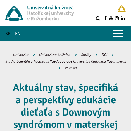
Univerzitná knižnica
Katolíckej univerzity
v Ružomberku
R
Hlavné menu
SK
EN
Univerzita
Univerzitná knižnica
Služby
DOI
Studia Scientifica Facultatis Paedagogicae Universitas Catholica Ružomberok
2022-03
Aktuálny stav, špecifiká
a perspektívy edukácie
dieťaťa s Downovým
syndrómom v materskej