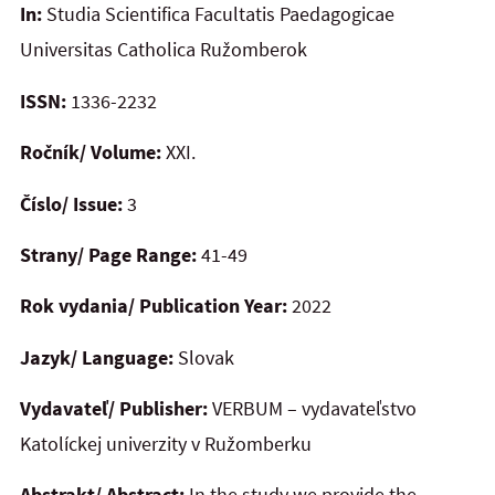
In:
Studia Scientifica Facultatis Paedagogicae
Universitas Catholica Ružomberok
ISSN:
1336-2232
Ročník/ Volume:
XXI.
Číslo/ Issue:
3
Strany/ Page Range:
41-49
Rok vydania/ Publication Year:
2022
Jazyk/ Language:
Slovak
Vydavateľ/ Publisher:
VERBUM – vydavateľstvo
Katolíckej univerzity v Ružomberku
Abstrakt/ Abstract:
In the study we provide the