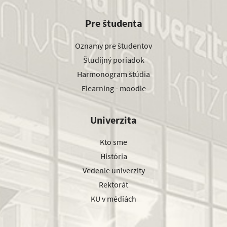
Pre študenta
Oznamy pre študentov
Študijný poriadok
Harmonogram štúdia
Elearning - moodle
Univerzita
Kto sme
História
Vedenie univerzity
Rektorát
KU v médiách