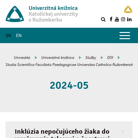
Univerzitná knižnica
Katolíckej univerzity
v Ružomberku
R
Hlavné menu
SK
EN
Univerzita
Univerzitná knižnica
Služby
DOI
Studia Scientifica Facultatis Paedagogicae Universitas Catholica Ružomberok
2024-05
Inklúzia nepočujúceho žiaka do