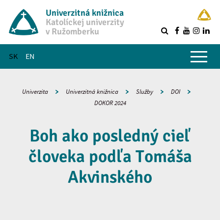
Univerzitná knižnica
Katolíckej univerzity
v Ružomberku
R
Hlavné menu
SK
EN
Univerzita
Univerzitná knižnica
Služby
DOI
DOKOR 2024
Boh ako posledný cieľ
človeka podľa Tomáša
Akvinského