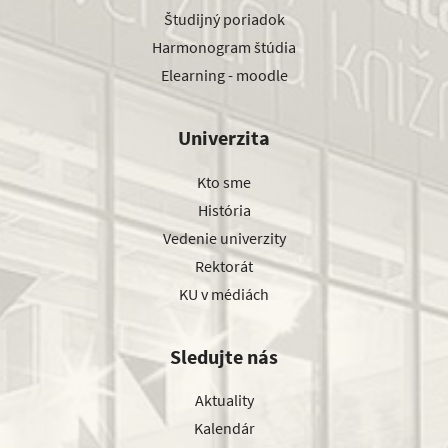
Študijný poriadok
Harmonogram štúdia
Elearning - moodle
Univerzita
Kto sme
História
Vedenie univerzity
Rektorát
KU v médiách
Sledujte nás
Aktuality
Kalendár