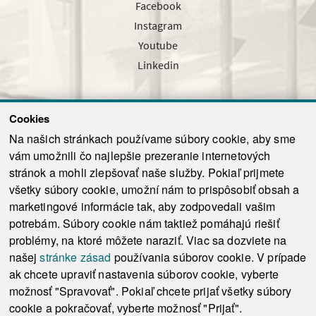
Facebook
Instagram
Youtube
Linkedin
Cookies
Sledujte nás cez náš pravidelný newsletter
Na našich stránkach používame súbory cookie, aby sme
vám umožnili čo najlepšie prezeranie internetových
stránok a mohli zlepšovať naše služby. Pokiaľ prijmete
všetky súbory cookie, umožní nám to prispôsobiť obsah a
marketingové informácie tak, aby zodpovedali vašim
Odoslať
potrebám. Súbory cookie nám taktiež pomáhajú riešiť
problémy, na ktoré môžete naraziť. Viac sa dozviete na
našej
stránke zásad
používania súborov cookie. V prípade
© 2021-2026 ku.sk. Všetky práva vyhradené.
|
Ochrana osobných údajov
|
ak chcete upraviť nastavenia súborov cookie, vyberte
Vyhlásenie o prístupnosti
|
Admin
možnosť "Spravovať". Pokiaľ chcete prijať všetky súbory
This site is protected by reCAPTCHA and the Google
Privacy Policy
and
Terms of
cookie a pokračovať, vyberte možnosť "Prijať".
Service
apply.