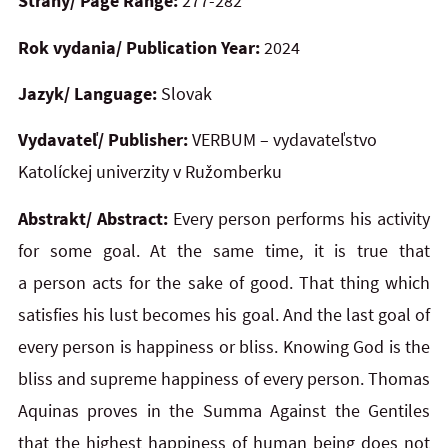
Strany/ Page Range:
277-282
Rok vydania/ Publication Year:
2024
Jazyk/ Language:
Slovak
Vydavateľ/ Publisher:
VERBUM – vydavateľstvo
Katolíckej univerzity v Ružomberku
Abstrakt/ Abstract:
Every person performs his activity
for some goal. At the same time, it is true that
a person acts for the sake of good. That thing which
satisfies his lust becomes his goal. And the last goal of
every person is
happiness or bliss. Knowing God is the
bliss and supreme happiness of every person. Thomas
Aquinas proves in
the
Summa Against the Gentiles
that the highest happiness of human being does not