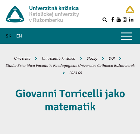
Univerzitná knižnica
Katolíckej univerzity
v Ružomberku
R
Hlavné menu
SK
EN
Univerzita
Univerzitná knižnica
Služby
DOI
Studia Scientifica Facultatis Paedagogicae Universitas Catholica Ružomberok
2023-05
Giovanni Torricelli jako
matematik