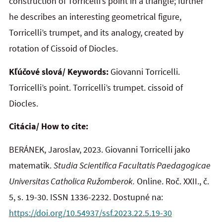
construction of Torricelli’s point in a triangle; further
he describes an interesting geometrical figure,
Torricelli’s trumpet, and its analogy, created by
rotation of Cissoid of Diocles.
Kľúčové slová/ Keywords:
Giovanni Torricelli.
Torricelli’s point. Torricelli’s trumpet. cissoid of
Diocles.
Citácia/ How to cite:
BERÁNEK, Jaroslav, 2023. Giovanni Torricelli jako
matematik.
Studia Scientifica Facultatis Paedagogicae
Universitas Catholica Ružomberok.
Online. Roč. XXII., č.
5, s. 19-30. ISSN 1336-2232. Dostupné na:
https://doi.org/10.54937/ssf.2023.22.5.19-30