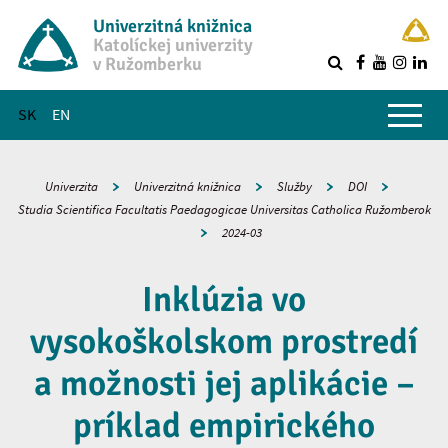
Univerzitná knižnica
Katolíckej univerzity
v Ružomberku
R
Hlavné menu
SK
EN
Univerzita
Univerzitná knižnica
Služby
DOI
Studia Scientifica Facultatis Paedagogicae Universitas Catholica Ružomberok
2024-03
Inklúzia vo
vysokoškolskom prostredí
a možnosti jej aplikácie –
príklad empirického