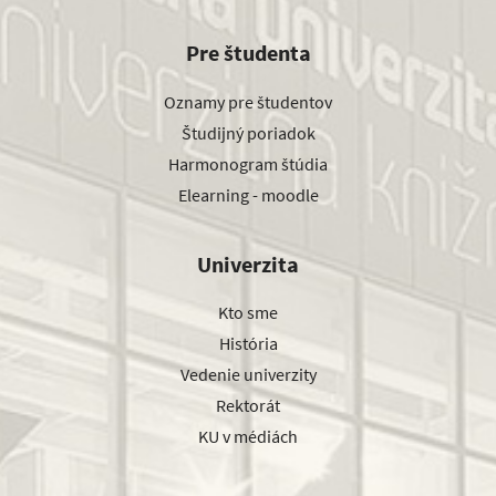
Pre študenta
Oznamy pre študentov
Študijný poriadok
Harmonogram štúdia
Elearning - moodle
Univerzita
Kto sme
História
Vedenie univerzity
Rektorát
KU v médiách