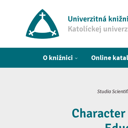
Univerzitná knižn
Katolíckej univer
Hlavné menu
O knižnici
Online kata
Studia Scienti
Character 