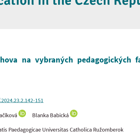
ation in the Czech Rep
chova na vybraných pedagogických fa
f.2024.23.2.142-151
ačíková
Blanka Babická
tatis Paedagogicae Universitas Catholica Ružomberok