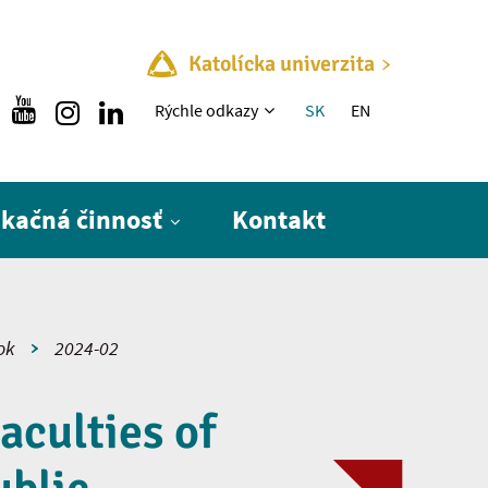
Katolícka univerzita
Rýchle menu
Rýchle odkazy
SK
EN
ikačná činnosť
Kontakt
ok
2024-02
aculties of