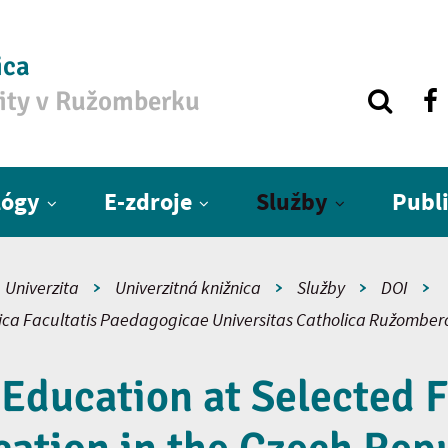
ica
zity v Ružomberku
lógy
E-zdroje
Služby
Publ
Univerzita
Univerzitná knižnica
Služby
DOI
fica Facultatis Paedagogicae Universitas Catholica Ružomber
Education at Selected F