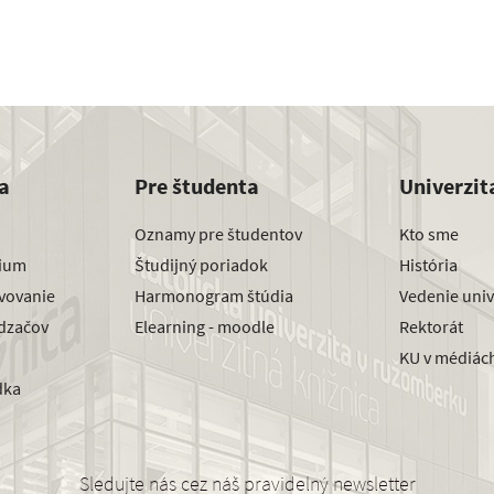
a
Pre študenta
Univerzit
Oznamy pre študentov
Kto sme
dium
Študijný poriadok
História
avovanie
Harmonogram štúdia
Vedenie univ
dzačov
Elearning - moodle
Rektorát
KU v médiác
dka
Sledujte nás cez náš pravidelný newsletter