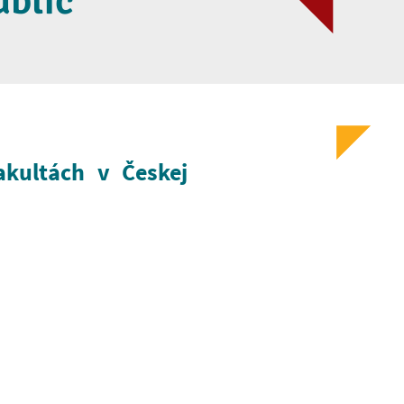
ublic
kultách v Českej