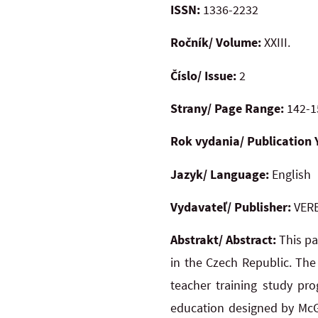
ISSN:
1336-2232
Ročník/ Volume:
XXIII.
Číslo/ Issue:
2
Strany/ Page Range:
142-1
Rok vydania/ Publication 
Jazyk/ Language:
English
Vydavateľ/ Publisher:
VERB
Abstrakt/ Abstract:
This pa
in the Czech Republic. Th
teacher training study pr
education designed by McGr