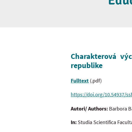
Educ
Charakterová vý
republike
Fulltext
(.pdf)
https://doi.org/10.54937/ss
Autori/ Authors:
Barbora B
In:
Studia Scientifica Facul