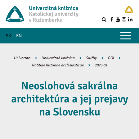
Univerzitná knižnica
Katolíckej univerzity
v Ružomberku
R
Hlavné menu
SK
EN
Univerzita
Univerzitná knižnica
Služby
DOI
Notitiae historiae ecclesiasticae
2023-01
Neoslohová sakrálna
architektúra a jej prejavy
na Slovensku