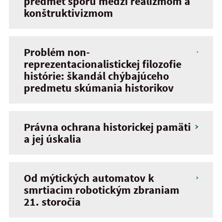
predmet sporu medzi realizmom a
konštruktivizmom
Problém non-
reprezentacionalistickej filozofie
histórie: škandál chýbajúceho
predmetu skúmania historikov
Právna ochrana historickej pamäti
a jej úskalia
Od mýtických automatov k
smrtiacim robotickým zbraniam
21. storočia