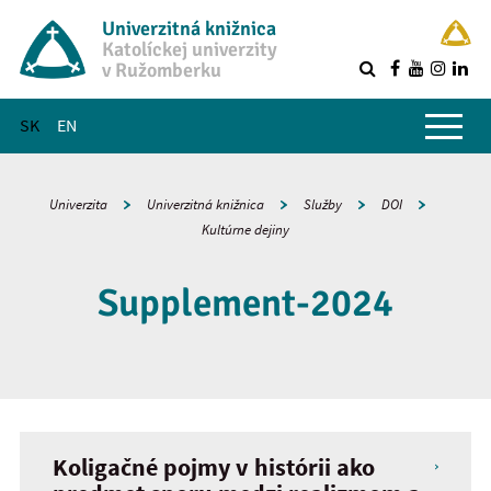
Univerzitná knižnica
Katolíckej univerzity
v Ružomberku
R
Hlavné menu
SK
EN
Univerzita
Univerzitná knižnica
Služby
DOI
Kultúrne dejiny
Supplement-2024
Koligačné pojmy v histórii ako