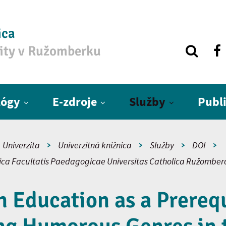
ica
zity v Ružomberku
lógy
E-zdroje
Služby
Publ
Univerzita
Univerzitná knižnica
Služby
DOI
fica Facultatis Paedagogicae Universitas Catholica Ružomber
 Education as a Prerequ