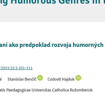
ng Humorous Genres in 
aní ako predpoklad rozvoja humorných
f.2023.22.3.101-111
ré Stanislav Benčič
Ľudovít Hajduk
tatis Paedagogicae Universitas Catholica Ružomberok