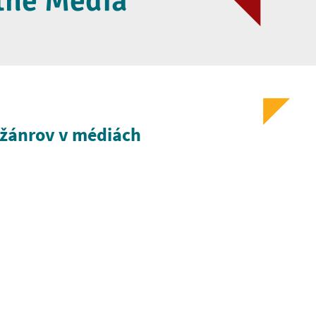
the Media
 žánrov v médiách