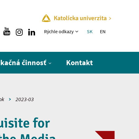
Katolícka univerzita
Rýchle menu
Rýchle odkazy
SK
EN
ikačná činnosť
Kontakt
ok
2023-03
isite for