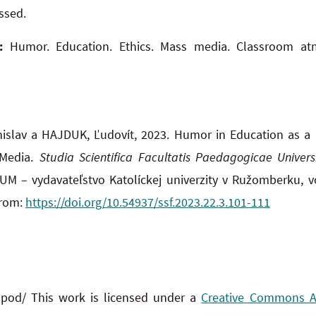
ssed.
:
Humor. Education. Ethics. Mass media. Classroom at
islav a HAJDUK, Ľudovít, 2023. Humor in Education as a P
 Media.
Studia Scientifica Facultatis Paedagogicae Univer
 – vydavateľstvo Katolíckej univerzity v Ružomberku, vol.
from:
https://doi.org/10.54937/ssf.2023.22.3.101-111
 pod/ This work is licensed under a
Creative Commons Att