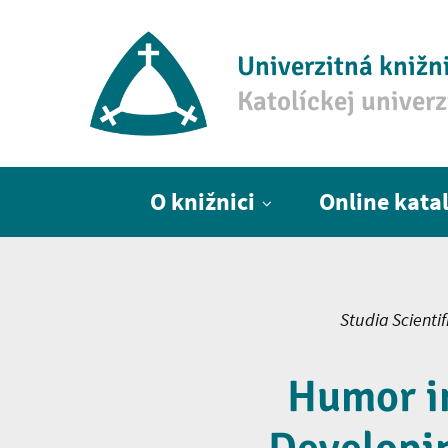
Univerzitná knižn
Katolíckej univer
Hlavné menu
O knižnici
Online kata
Studia Scienti
Humor in