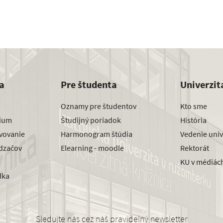
a
Pre študenta
Univerzit
Oznamy pre študentov
Kto sme
dium
Študijný poriadok
História
avovanie
Harmonogram štúdia
Vedenie univ
dzačov
Elearning - moodle
Rektorát
KU v médiác
dka
Sledujte nás cez náš pravidelný newsletter