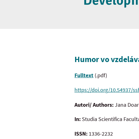
Developi
Humor vo vzdeláv
Fulltext
(.pdf)
https://doi.org/10.54937/ss
Autori/ Authors:
Jana Doa
In:
Studia Scientifica Facul
ISSN:
1336-2232