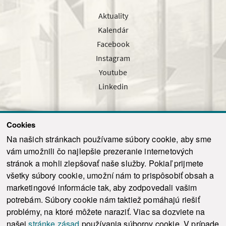
Aktuality
Kalendár
Facebook
Instagram
Youtube
Linkedin
Cookies
Sledujte nás cez náš pravidelný newsletter
Na našich stránkach používame súbory cookie, aby sme
vám umožnili čo najlepšie prezeranie internetových
stránok a mohli zlepšovať naše služby. Pokiaľ prijmete
všetky súbory cookie, umožní nám to prispôsobiť obsah a
marketingové informácie tak, aby zodpovedali vašim
Odoslať
potrebám. Súbory cookie nám taktiež pomáhajú riešiť
problémy, na ktoré môžete naraziť. Viac sa dozviete na
našej
stránke zásad
používania súborov cookie. V prípade