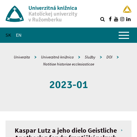
Univerzitná knižnica
Katolíckej univerzity
v Ružomberku
R
Hlavné menu
SK
EN
Univerzita
Univerzitná knižnica
Služby
DOI
Notitiae historiae ecclesiasticae
2023-01
Kaspar Lutz a jeho dielo Geistliche